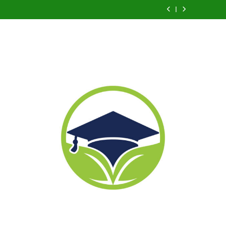
Student
Peran
Jogja
Jogja
Pengalamannya
and
Jogja
Jogja
Pengalamannya
Organizations
Universitas
dalam
Menjadi
di
Clubs
dalam
Menjadi
di
and
Jogja
Memajukan
Hub
Universitas
at
Memajukan
Hub
Universitas
Clubs
dalam
Riset
Mahasiswa
Jogja
Universitas
Riset
Mahasiswa
Jogja
at
Memajukan
dan
Internasional
Jogja
dan
Internasional
Universitas
Riset
Inovasi
Inovasi
Jogja
dan
Inovasi