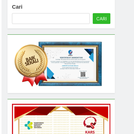
Cari
CARI