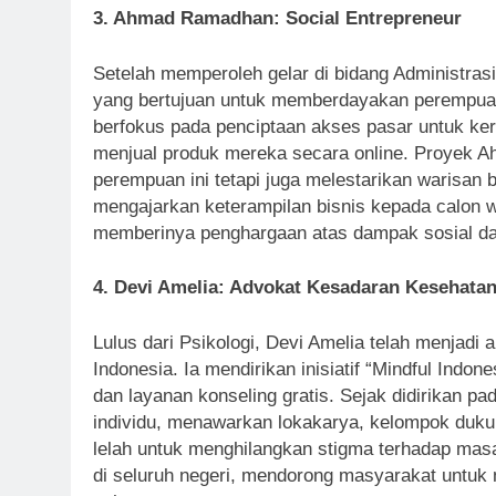
3. Ahmad Ramadhan: Social Entrepreneur
Setelah memperoleh gelar di bidang Administra
yang bertujuan untuk memberdayakan perempuan
berfokus pada penciptaan akses pasar untuk ker
menjual produk mereka secara online. Proyek A
perempuan ini tetapi juga melestarikan warisan b
mengajarkan keterampilan bisnis kepada calon w
memberinya penghargaan atas dampak sosial d
4. Devi Amelia: Advokat Kesadaran Kesehatan
Lulus dari Psikologi, Devi Amelia telah menjadi
Indonesia. Ia mendirikan inisiatif “Mindful Ind
dan layanan konseling gratis. Sejak didirikan p
individu, menawarkan lokakarya, kelompok duku
lelah untuk menghilangkan stigma terhadap mas
di seluruh negeri, mendorong masyarakat untuk