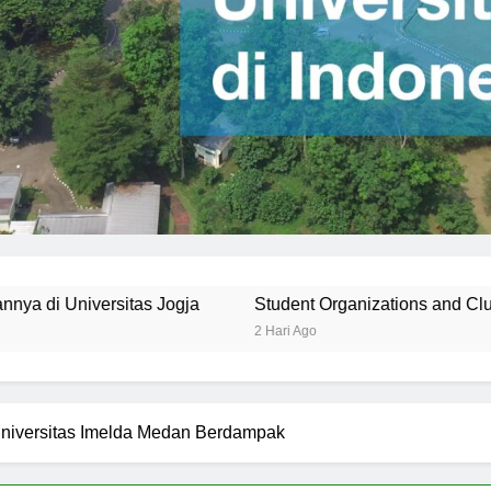
gja
Student Organizations and Clubs at Universitas Jogja
2 Hari Ago
Universitas Imelda Medan Berdampak