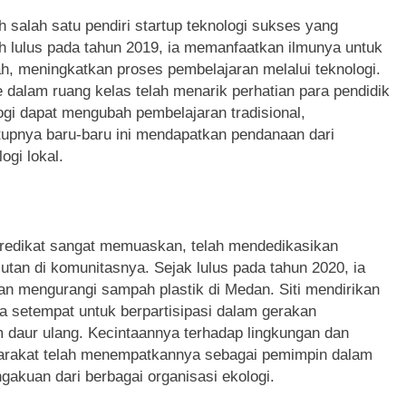
h salah satu pendiri startup teknologi sukses yang
ah lulus pada tahun 2019, ia memanfaatkan ilmunya untuk
h, meningkatkan proses pembelajaran melalui teknologi.
dalam ruang kelas telah menarik perhatian para pendidik
logi dapat mengubah pembelajaran tradisional,
rtupnya baru-baru ini mendapatkan pendanaan dari
ogi lokal.
 predikat sangat memuaskan, telah mendedikasikan
utan di komunitasnya. Sejak lulus pada tahun 2020, ia
juan mengurangi sampah plastik di Medan. Siti mendirikan
a setempat untuk berpartisipasi dalam gerakan
 daur ulang. Kecintaannya terhadap lingkungan dan
rakat telah menempatkannya sebagai pemimpin dalam
akuan dari berbagai organisasi ekologi.