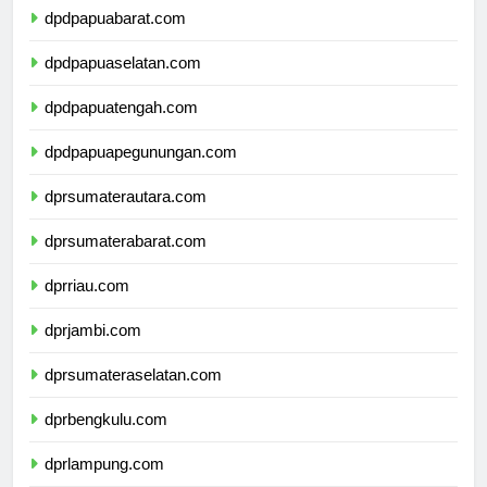
dpdpapuabarat.com
dpdpapuaselatan.com
dpdpapuatengah.com
dpdpapuapegunungan.com
dprsumaterautara.com
dprsumaterabarat.com
dprriau.com
dprjambi.com
dprsumateraselatan.com
dprbengkulu.com
dprlampung.com