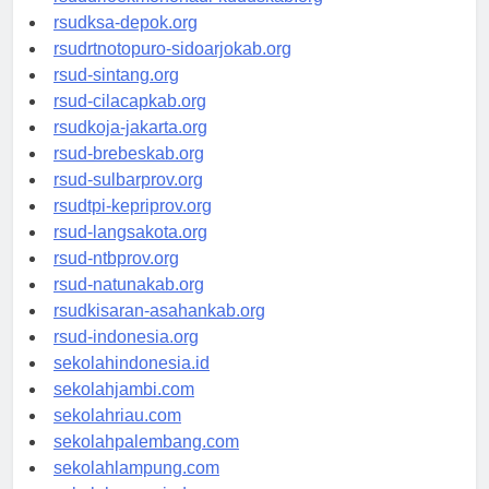
rsuddrloekmonohadi-kuduskab.org
rsudksa-depok.org
rsudrtnotopuro-sidoarjokab.org
rsud-sintang.org
rsud-cilacapkab.org
rsudkoja-jakarta.org
rsud-brebeskab.org
rsud-sulbarprov.org
rsudtpi-kepriprov.org
rsud-langsakota.org
rsud-ntbprov.org
rsud-natunakab.org
rsudkisaran-asahankab.org
rsud-indonesia.org
sekolahindonesia.id
sekolahjambi.com
sekolahriau.com
sekolahpalembang.com
sekolahlampung.com