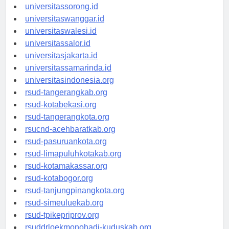
universitasmanokwari.id
universitassorong.id
universitaswanggar.id
universitaswalesi.id
universitassalor.id
universitasjakarta.id
universitassamarinda.id
universitasindonesia.org
rsud-tangerangkab.org
rsud-kotabekasi.org
rsud-tangerangkota.org
rsucnd-acehbaratkab.org
rsud-pasuruankota.org
rsud-limapuluhkotakab.org
rsud-kotamakassar.org
rsud-kotabogor.org
rsud-tanjungpinangkota.org
rsud-simeuluekab.org
rsud-tpikepriprov.org