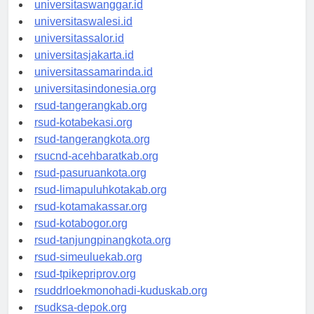
universitassorong.id
universitaswanggar.id
universitaswalesi.id
universitassalor.id
universitasjakarta.id
universitassamarinda.id
universitasindonesia.org
rsud-tangerangkab.org
rsud-kotabekasi.org
rsud-tangerangkota.org
rsucnd-acehbaratkab.org
rsud-pasuruankota.org
rsud-limapuluhkotakab.org
rsud-kotamakassar.org
rsud-kotabogor.org
rsud-tanjungpinangkota.org
rsud-simeuluekab.org
rsud-tpikepriprov.org
rsuddrloekmonohadi-kuduskab.org