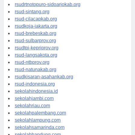
rsudksa-depok.org
rsudrtnotopuro-sidoarjokab.org
rsud-sintang.org
rsud-cilacapkab.org
rsudkoja-jakarta.org
rsud-brebeskab.org
rsud-sulbarprov.org
rsudtpi-kepriprov.org
rsud-langsakota.org
rsud-ntbprov.org
rsud-natunakab.org
rsudkisaran-asahankab.org
rsud-indonesia.org
sekolahindonesia.id
sekolahjambi.com
sekolahriau.com
sekolahpalembang.com
sekolahlampung.com
sekolahsamarinda.com