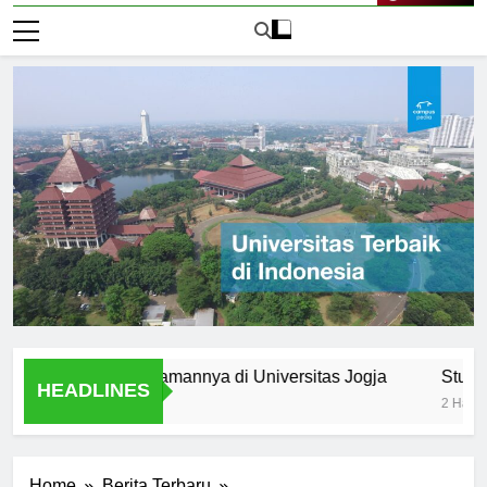
Live Now
mni: Pengalamannya di Universitas Jogja
Student Orga
HEADLINES
2 Hari Ago