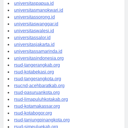
universitasjayapura.id
universitaspapua.id
universitasmanokwari.id
universitassorong.id
universitaswanggar.id
universitaswalesi.id
universitassalor.id
universitasjakarta.id
universitassamarinda.id
universitasindonesia.org
rsud-tangerangkab.org
rsud-kotabekasi.org
rsud-tangerangkota.org
rsucnd-acehbaratkab.org
rsud-pasuruankota.org
rsud-limapuluhkotakab.org
rsud-kotamakassar.org
rsud-kotabogor.org
rsud-tanjungpinangkota.org