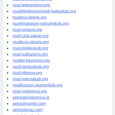
rsud-simeuluekab.org
rsud-tpikepriprov.org
rsuddrloekmonohadi-kuduskab.org
rsudksa-depok.org
rsudrtnotopuro-sidoarjokab.org
rsud-sintang.org
rsud-cilacapkab.org
rsudkoja-jakarta.org
rsud-brebeskab.org
rsud-sulbarprov.org
rsudtpi-kepriprov.org
rsud-langsakota.org
rsud-ntbprov.org
rsud-natunakab.org
rsudkisaran-asahankab.org
rsud-indonesia.org
sekolahindonesia.id
sekolahjambi.com
sekolahriau.com