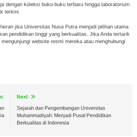
pi dengan koleksi buku-buku terbaru hingga laboratorium
 terkini.
 heran jika Universitas Nusa Putra menjadi pilihan utama
n pendidikan tinggi yang berkualitas. Jika Anda tertarik
k mengunjungi website resmi mereka atau menghubungi
s:
Next:
an
Sejarah dan Pengembangan Universitas
ia
Muhammadiyah: Menjadi Pusat Pendidikan
Berkualitas di Indonesia