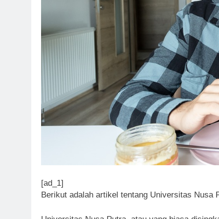
[ad_1]
Berikut adalah artikel tentang Universitas Nusa