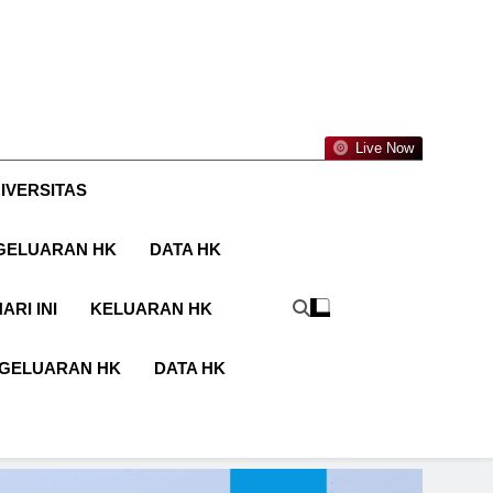
Live Now
IVERSITAS
GELUARAN HK
DATA HK
ARI INI
KELUARAN HK
GELUARAN HK
DATA HK