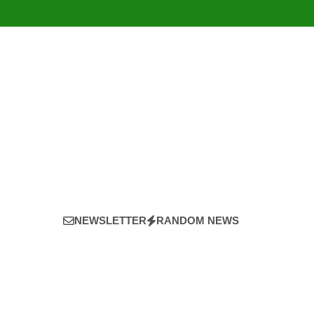
NEWSLETTER
RANDOM NEWS