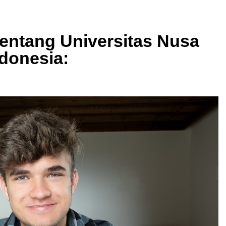
 tentang Universitas Nusa
donesia: