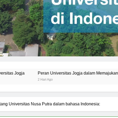
 Universitas Jogja dalam Memajukan Riset dan Inovasi
P
Ago
3
entang Universitas Nusa Putra dalam bahasa Indonesia: