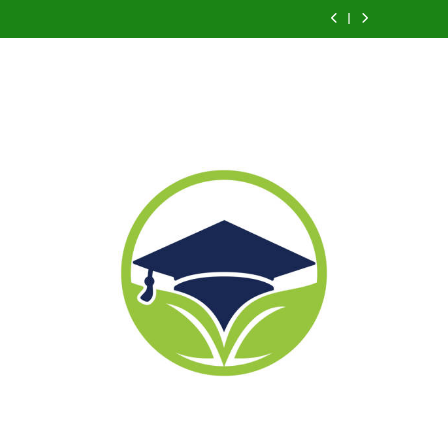
yang
Pengalamannya
and
Jogja
yang
Pengalamannya
and
Universitas
Beasiswa
Tersedia
di
Clubs
dalam
Tersedia
di
Clubs
Jogja
yang
di
Universitas
at
Memajukan
di
Universitas
at
dalam
Tersedia
Universitas
Jogja
Universitas
Riset
Universitas
Jogja
Universitas
Memajukan
di
Jogja
Jogja
dan
Jogja
Jogja
Riset
Universitas
Inovasi
dan
Jogja
Inovasi