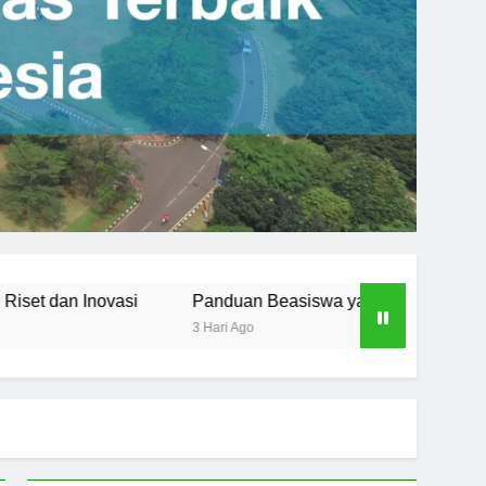
anduan Beasiswa yang Tersedia di Universitas Jogja
Un
 Hari Ago
4 H