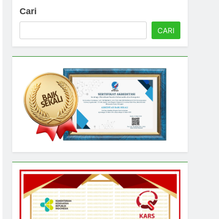
Cari
CARI