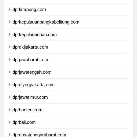
dprbengkulu.com
dprlampung.com
dprkepulauanbangkabelitung.com
dprkepulauanriau.com
dprdkijakarta.com
dprjawabarat.com
dprjawatengah.com
dprdiyogyakarta.com
dprjawatimur.com
dprbanten.com
dprbali.com