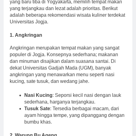
beragam dan menggugah selera. Bagi mahasiswa
yang baru tiba di Yogyakarta, memilih tempat makan
yang terjangkau dan lezat adalah prioritas. Berikut
adalah beberapa rekomendasi wisata kuliner terdekat
Universitas Jogja.
1.
Angkringan
Angkringan merupakan tempat makan yang sangat
populer di Jogja. Konsepnya sederhana; makanan
dan minuman disajikan dalam suasana santai. Di
dekat Universitas Gadjah Mada (UGM), banyak
angkringan yang menawarkan menu seperti nasi
kucing, sate tusuk, dan wedang jahe.
Nasi Kucing
: Seporsi kecil nasi dengan lauk
sederhana, harganya terjangkau.
Tusuk Sate
: Tersedia berbagai macam, dari
ayam hingga tempe, yang dipanggang dengan
bumbu khas.