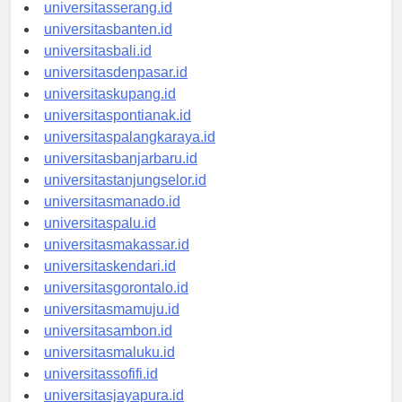
universitassurabaya.id
universitasserang.id
universitasbanten.id
universitasbali.id
universitasdenpasar.id
universitaskupang.id
universitaspontianak.id
universitaspalangkaraya.id
universitasbanjarbaru.id
universitastanjungselor.id
universitasmanado.id
universitaspalu.id
universitasmakassar.id
universitaskendari.id
universitasgorontalo.id
universitasmamuju.id
universitasambon.id
universitasmaluku.id
universitassofifi.id