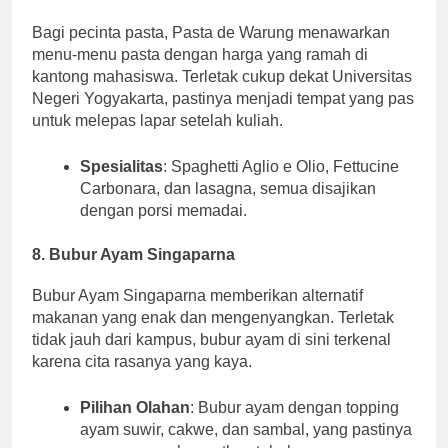
7.
Pasta de Warung
Bagi pecinta pasta, Pasta de Warung menawarkan
menu-menu pasta dengan harga yang ramah di
kantong mahasiswa. Terletak cukup dekat Universitas
Negeri Yogyakarta, pastinya menjadi tempat yang pas
untuk melepas lapar setelah kuliah.
Spesialitas
: Spaghetti Aglio e Olio, Fettucine
Carbonara, dan lasagna, semua disajikan
dengan porsi memadai.
8.
Bubur Ayam Singaparna
Bubur Ayam Singaparna memberikan alternatif
makanan yang enak dan mengenyangkan. Terletak
tidak jauh dari kampus, bubur ayam di sini terkenal
karena cita rasanya yang kaya.
Pilihan Olahan
: Bubur ayam dengan topping
ayam suwir, cakwe, dan sambal, yang pastinya