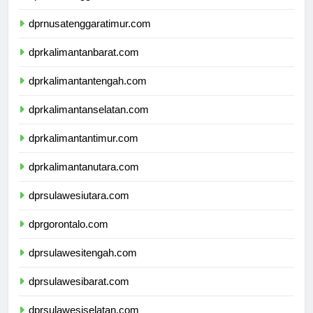
dprnusatenggarabarat.com
dprnusatenggaratimur.com
dprkalimantanbarat.com
dprkalimantantengah.com
dprkalimantanselatan.com
dprkalimantantimur.com
dprkalimantanutara.com
dprsulawesiutara.com
dprgorontalo.com
dprsulawesitengah.com
dprsulawesibarat.com