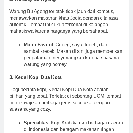
2.
Warung Bu Ageng
Warung Bu Ageng terletak tidak jauh dari kampus,
menawarkan makanan khas Jogja dengan cita rasa
autentik. Tempat ini cukup terkenal di kalangan
mahasiswa karena harganya yang bersahabat.
Menu Favorit
: Gudeg, sayur lodeh, dan
sambal krecek. Makan di sini juga memberikan
pengalaman menyenangkan karena suasana
warung yang homey.
3.
Kedai Kopi Dua Kota
Bagi pecinta kopi, Kedai Kopi Dua Kota adalah
pilihan yang tepat. Terletak di seberang UGM, tempat
ini menyajikan berbagai jenis kopi lokal dengan
suasana yang cozy.
Spesialitas
: Kopi Arabika dari berbagai daerah