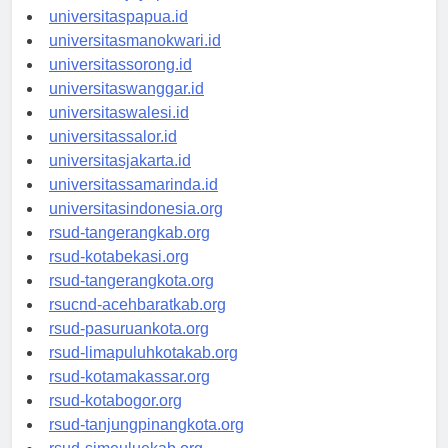
universitasjayapura.id
universitaspapua.id
universitasmanokwari.id
universitassorong.id
universitaswanggar.id
universitaswalesi.id
universitassalor.id
universitasjakarta.id
universitassamarinda.id
universitasindonesia.org
rsud-tangerangkab.org
rsud-kotabekasi.org
rsud-tangerangkota.org
rsucnd-acehbaratkab.org
rsud-pasuruankota.org
rsud-limapuluhkotakab.org
rsud-kotamakassar.org
rsud-kotabogor.org
rsud-tanjungpinangkota.org