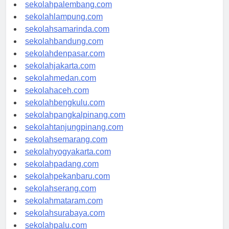
sekolahriau.com
sekolahpalembang.com
sekolahlampung.com
sekolahsamarinda.com
sekolahbandung.com
sekolahdenpasar.com
sekolahjakarta.com
sekolahmedan.com
sekolahaceh.com
sekolahbengkulu.com
sekolahpangkalpinang.com
sekolahtanjungpinang.com
sekolahsemarang.com
sekolahyogyakarta.com
sekolahpadang.com
sekolahpekanbaru.com
sekolahserang.com
sekolahmataram.com
sekolahsurabaya.com