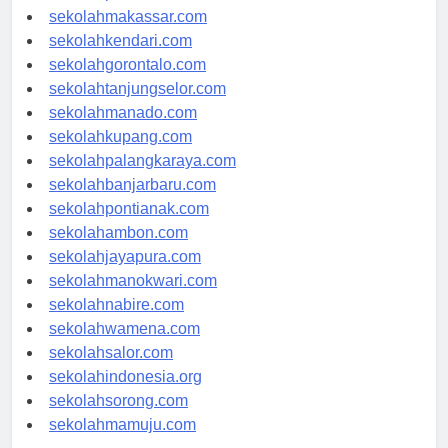
sekolahpalu.com
sekolahmakassar.com
sekolahkendari.com
sekolahgorontalo.com
sekolahtanjungselor.com
sekolahmanado.com
sekolahkupang.com
sekolahpalangkaraya.com
sekolahbanjarbaru.com
sekolahpontianak.com
sekolahambon.com
sekolahjayapura.com
sekolahmanokwari.com
sekolahnabire.com
sekolahwamena.com
sekolahsalor.com
sekolahindonesia.org
sekolahsorong.com
sekolahmamuju.com