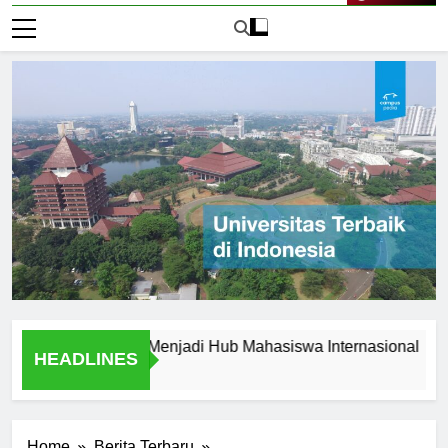
Live Now
ersitas Jogja Menjadi Hub Mahasiswa Internasional
Waw
HEADLINES
1 Ha