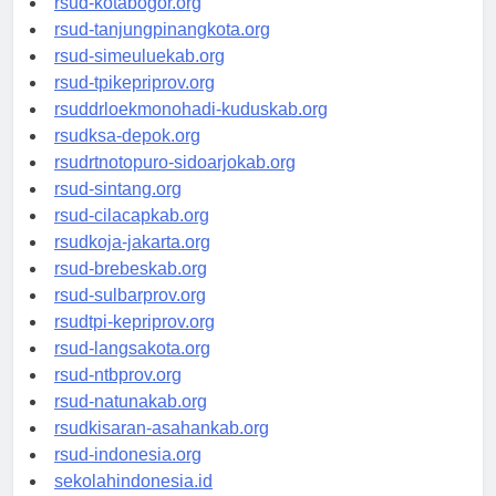
rsud-kotabogor.org
rsud-tanjungpinangkota.org
rsud-simeuluekab.org
rsud-tpikepriprov.org
rsuddrloekmonohadi-kuduskab.org
rsudksa-depok.org
rsudrtnotopuro-sidoarjokab.org
rsud-sintang.org
rsud-cilacapkab.org
rsudkoja-jakarta.org
rsud-brebeskab.org
rsud-sulbarprov.org
rsudtpi-kepriprov.org
rsud-langsakota.org
rsud-ntbprov.org
rsud-natunakab.org
rsudkisaran-asahankab.org
rsud-indonesia.org