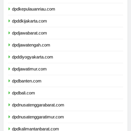
dpdkepulauanbangkabelitung.com
dpdkepulauanriau.com
dpddkijakarta.com
dpdjawabarat.com
dpdjawatengah.com
dpddiyogyakarta.com
dpdjawatimur.com
dpdbanten.com
dpdbali.com
dpdnusatenggarabarat.com
dpdnusatenggaratimur.com