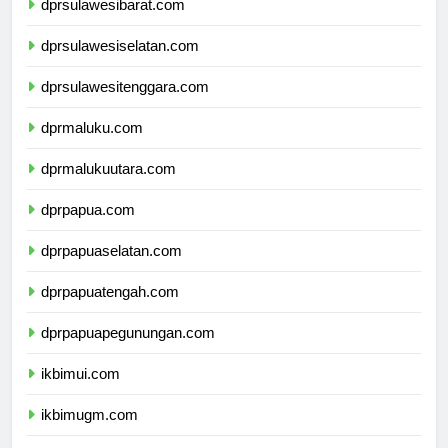
dprsulawesibarat.com
dprsulawesiselatan.com
dprsulawesitenggara.com
dprmaluku.com
dprmalukuutara.com
dprpapua.com
dprpapuaselatan.com
dprpapuatengah.com
dprpapuapegunungan.com
ikbimui.com
ikbimugm.com