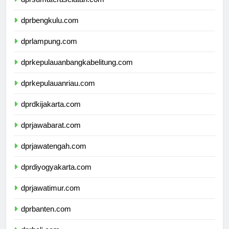
dprsumateraselatan.com
dprbengkulu.com
dprlampung.com
dprkepulauanbangkabelitung.com
dprkepulauanriau.com
dprdkijakarta.com
dprjawabarat.com
dprjawatengah.com
dprdiyogyakarta.com
dprjawatimur.com
dprbanten.com