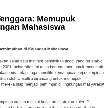
 Tenggara: Memupuk
angan Mahasiswa
pemimpinan di Kalangan Mahasiswa
an salah satu institusi pendidikan tinggi yang terletak di
n 2001, universitas ini telah berkomitmen untuk mencetak
 akademis, tetapi juga memiliki kemampuan kepemimpinan
akan oleh Unsultra dirancang untuk memupuk
 mereka siap menjadi pemimpin di lingkungan masyarakat
pinan adalah melalui kegiatan ekstrakurikuler. Di
dalam berbagai organisasi mahasiswa, seperti Badan