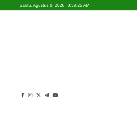
Skip
Sabtu, Agustus 8, 2026
8:39:27 AM
to
content