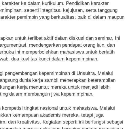
n karakter ke dalam kurikulum. Pendidikan karakter
mpinan, seperti integritas, kejujuran, serta tanggung
arakter pemimpin yang berkualitas, baik di dalam maupun
kan untuk terlibat aktif dalam diskusi dan seminar. Ini
argumentasi, mendengarkan pendapat orang lain, dan
 terbuka ini memperbolehkan mahasiswa untuk berlatih
awab, dua kualitas kunci dalam kepemimpinan.
egi pengembangan kepemimpinan di Unsultra. Melalui
ngsung dunia kerja sambil menerapkan keterampilan
ngkungan kerja menuntut mereka untuk menjadi lebih
enting dalam membangun jiwa kepemimpinan.
kompetisi tingkat nasional untuk mahasiswa. Melalui
jukkan kemampuan akademis mereka, tetapi juga
, dan kreativitas. Kegiatan seperti ini berfungsi sebagai
terampilan mereka sekaligus bersaing dengan mahasiswa