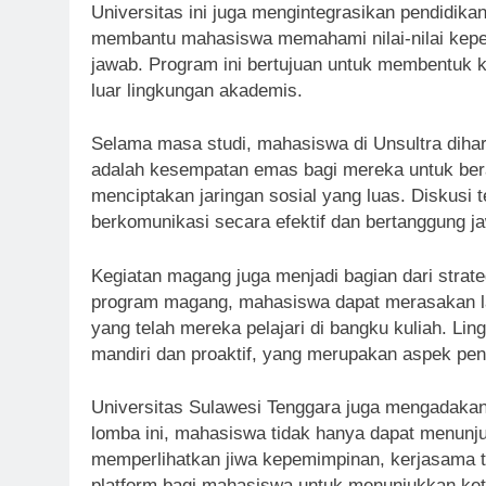
Universitas ini juga mengintegrasikan pendidika
membantu mahasiswa memahami nilai-nilai kepemi
jawab. Program ini bertujuan untuk membentuk k
luar lingkungan akademis.
Selama masa studi, mahasiswa di Unsultra diharap
adalah kesempatan emas bagi mereka untuk ber
menciptakan jaringan sosial yang luas. Diskusi
berkomunikasi secara efektif dan bertanggung j
Kegiatan magang juga menjadi bagian dari strat
program magang, mahasiswa dapat merasakan la
yang telah mereka pelajari di bangku kuliah. Li
mandiri dan proaktif, yang merupakan aspek p
Universitas Sulawesi Tenggara juga mengadakan 
lomba ini, mahasiswa tidak hanya dapat menun
memperlihatkan jiwa kepemimpinan, kerjasama tim
platform bagi mahasiswa untuk menunjukkan ke