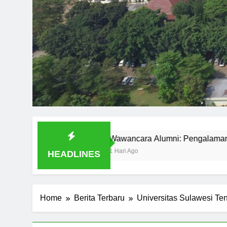
l
Wawancara Alumni: Pengalamannya di Universitas Jog
1 Hari Ago
HEADLINES
Home
Berita Terbaru
Universitas Sulawesi T