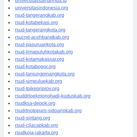
universitassamarinda.id
universitasindonesia.org
rsud-tangerangkab.org
rsud-kotabekasi.org
rsud-tangerangkota.org
rsucnd-acehbaratkab.org
rsud-pasuruankota.org
rsud-limapuluhkotakab.org
rsud-kotamakassar.org
rsud-kotabogor.org
rsud-tanjungpinangkota.org
rsud-simeuluekab.org
rsud-tpikepriprov.org
rsuddrloekmonohadi-kuduskab.org
rsudksa-depok.org
rsudrtnotopuro-sidoarjokab.org
rsud-sintang.org
rsud-cilacapkab.org