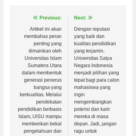
Tagged:
universitas pamulang akreditasi
Navigasi
Previous:
Next:
pos
Artikel ini akan
Dengan reputasi
membahas peran
yang baik dan
penting yang
kualitas pendidikan
dimainkan oleh
yang terjamin,
Universitas Islam
Universitas Satya
Sumatera Utara
Negara Indonesia
dalam membentuk
menjadi pilihan yang
generasi penerus
tepat bagi para calon
bangsa yang
mahasiswa yang
berkualitas. Melalui
ingin
pendekatan
mengembangkan
pendidikan berbasis
potensi dan karir
Islam, UISU mampu
mereka di masa
memberikan bekal
depan. Jadi, jangan