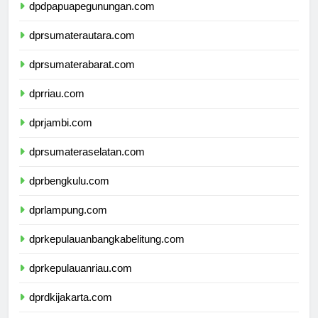
dpdpapuapegunungan.com
dprsumaterautara.com
dprsumaterabarat.com
dprriau.com
dprjambi.com
dprsumateraselatan.com
dprbengkulu.com
dprlampung.com
dprkepulauanbangkabelitung.com
dprkepulauanriau.com
dprdkijakarta.com