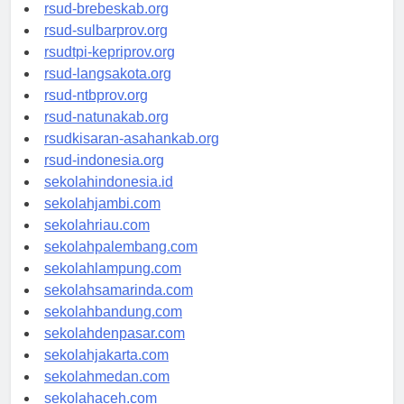
rsudkoja-jakarta.org
rsud-brebeskab.org
rsud-sulbarprov.org
rsudtpi-kepriprov.org
rsud-langsakota.org
rsud-ntbprov.org
rsud-natunakab.org
rsudkisaran-asahankab.org
rsud-indonesia.org
sekolahindonesia.id
sekolahjambi.com
sekolahriau.com
sekolahpalembang.com
sekolahlampung.com
sekolahsamarinda.com
sekolahbandung.com
sekolahdenpasar.com
sekolahjakarta.com
sekolahmedan.com