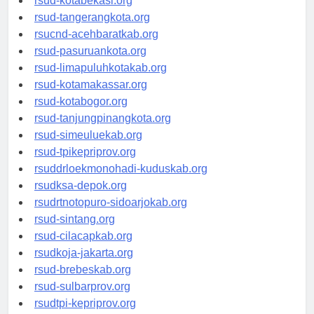
rsud-kotabekasi.org
rsud-tangerangkota.org
rsucnd-acehbaratkab.org
rsud-pasuruankota.org
rsud-limapuluhkotakab.org
rsud-kotamakassar.org
rsud-kotabogor.org
rsud-tanjungpinangkota.org
rsud-simeuluekab.org
rsud-tpikepriprov.org
rsuddrloekmonohadi-kuduskab.org
rsudksa-depok.org
rsudrtnotopuro-sidoarjokab.org
rsud-sintang.org
rsud-cilacapkab.org
rsudkoja-jakarta.org
rsud-brebeskab.org
rsud-sulbarprov.org