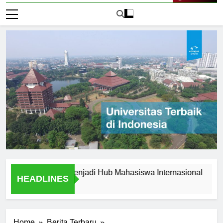
Live Now
sitas Jogja Menjadi Hub Mahasiswa Internasional
Wawan
HEADLINES
1 Hari 