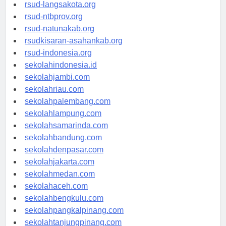
rsudtpi-kepriprov.org
rsud-langsakota.org
rsud-ntbprov.org
rsud-natunakab.org
rsudkisaran-asahankab.org
rsud-indonesia.org
sekolahindonesia.id
sekolahjambi.com
sekolahriau.com
sekolahpalembang.com
sekolahlampung.com
sekolahsamarinda.com
sekolahbandung.com
sekolahdenpasar.com
sekolahjakarta.com
sekolahmedan.com
sekolahaceh.com
sekolahbengkulu.com
sekolahpangkalpinang.com