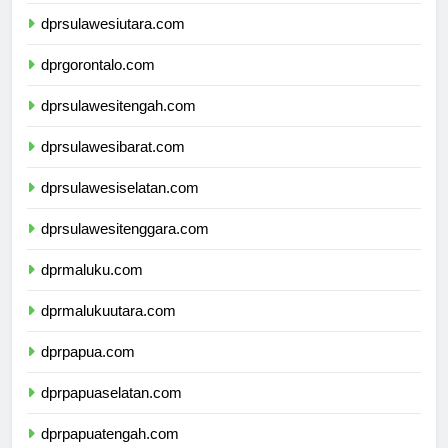
dprkalimantanutara.com
dprsulawesiutara.com
dprgorontalo.com
dprsulawesitengah.com
dprsulawesibarat.com
dprsulawesiselatan.com
dprsulawesitenggara.com
dprmaluku.com
dprmalukuutara.com
dprpapua.com
dprpapuaselatan.com