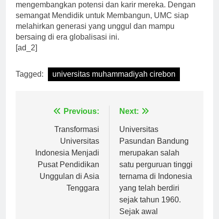
bagi para calon mahasiswa yang ingin
mengembangkan potensi dan karir mereka. Dengan
semangat Mendidik untuk Membangun, UMC siap
melahirkan generasi yang unggul dan mampu
bersaing di era globalisasi ini.
[ad_2]
Tagged:
universitas muhammadiyah cirebon
Navigasi
Previous:
Next:
pos
Transformasi
Universitas
Universitas
Pasundan Bandung
Indonesia Menjadi
merupakan salah
Pusat Pendidikan
satu perguruan tinggi
Unggulan di Asia
ternama di Indonesia
Tenggara
yang telah berdiri
sejak tahun 1960.