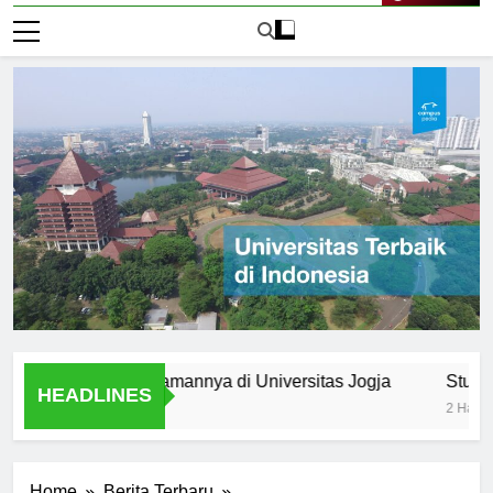
Live Now
umni: Pengalamannya di Universitas Jogja
Student Orga
HEADLINES
2 Hari Ago