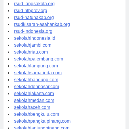
rsudtpi-kepriprov.org
rsud-langsakota.org
rsud-ntbprov.org
rsud-natunakab.org
rsudkisaran-asahankab.org
rsud-indonesia.org
sekolahindonesia.id
sekolahjambi.com
sekolahriau.com
sekolahpalembang.com
sekolahlampung.com
sekolahsamarinda.com
sekolahbandung.com
sekolahdenpasar.com
sekolahjakarta.com
sekolahmedan.com
sekolahaceh.com
sekolahbengkulu.com
sekolahpangkalpinang.com