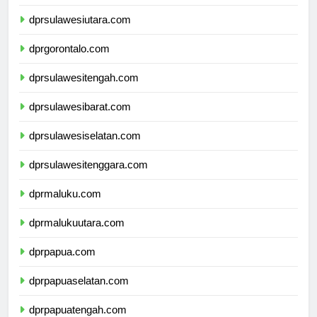
dprkalimantanutara.com
dprsulawesiutara.com
dprgorontalo.com
dprsulawesitengah.com
dprsulawesibarat.com
dprsulawesiselatan.com
dprsulawesitenggara.com
dprmaluku.com
dprmalukuutara.com
dprpapua.com
dprpapuaselatan.com