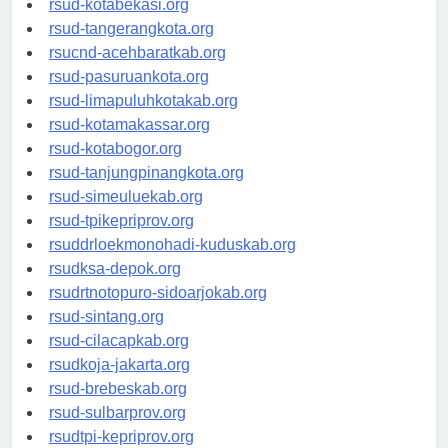
rsud-kotabekasi.org
rsud-tangerangkota.org
rsucnd-acehbaratkab.org
rsud-pasuruankota.org
rsud-limapuluhkotakab.org
rsud-kotamakassar.org
rsud-kotabogor.org
rsud-tanjungpinangkota.org
rsud-simeuluekab.org
rsud-tpikepriprov.org
rsuddrloekmonohadi-kuduskab.org
rsudksa-depok.org
rsudrtnotopuro-sidoarjokab.org
rsud-sintang.org
rsud-cilacapkab.org
rsudkoja-jakarta.org
rsud-brebeskab.org
rsud-sulbarprov.org