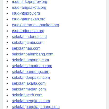
rsud-sulbarprov.org
rsudtpi-kepriprov.org
rsud-langsakota.org
rsud-ntbprov.org
rsud-natunakab.org
rsudkisaran-asahankab.org
rsud-indonesia.org
sekolahindonesia.id
sekolahjambi.com
sekolahriau.com
sekolahpalembang.com
sekolahlampung.com
sekolahsamarinda.com
sekolahbandung.com
sekolahdenpasar.com
sekolahjakarta.com
sekolahmedan.com
sekolahaceh.com
sekolahbengkulu.com