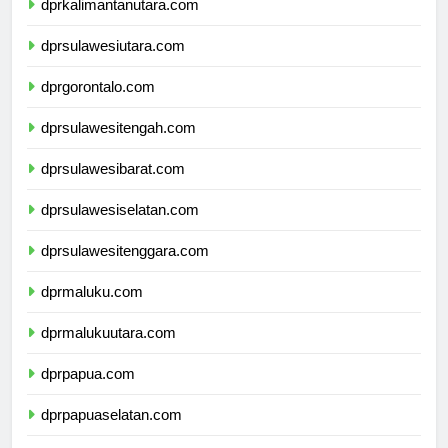
dprkalimantanutara.com
dprsulawesiutara.com
dprgorontalo.com
dprsulawesitengah.com
dprsulawesibarat.com
dprsulawesiselatan.com
dprsulawesitenggara.com
dprmaluku.com
dprmalukuutara.com
dprpapua.com
dprpapuaselatan.com