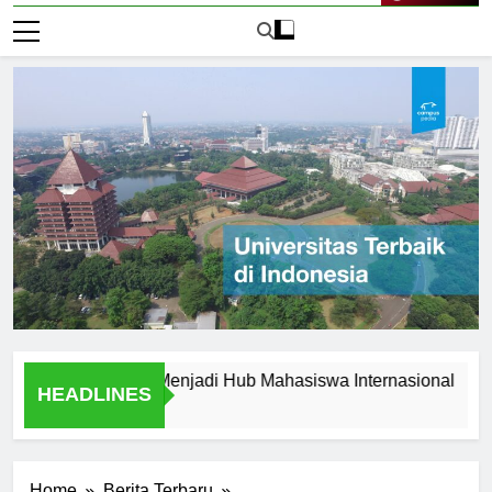
Live Now
rsitas Jogja Menjadi Hub Mahasiswa Internasional
Wawa
HEADLINES
2 Har