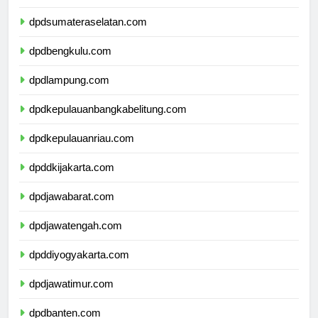
dpdjambi.com
dpdsumateraselatan.com
dpdbengkulu.com
dpdlampung.com
dpdkepulauanbangkabelitung.com
dpdkepulauanriau.com
dpddkijakarta.com
dpdjawabarat.com
dpdjawatengah.com
dpddiyogyakarta.com
dpdjawatimur.com