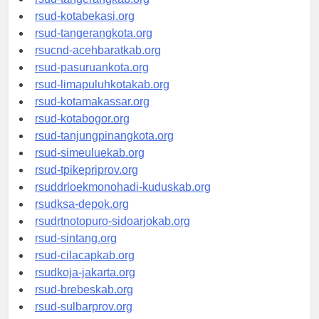
rsud-tangerangkab.org
rsud-kotabekasi.org
rsud-tangerangkota.org
rsucnd-acehbaratkab.org
rsud-pasuruankota.org
rsud-limapuluhkotakab.org
rsud-kotamakassar.org
rsud-kotabogor.org
rsud-tanjungpinangkota.org
rsud-simeuluekab.org
rsud-tpikepriprov.org
rsuddrloekmonohadi-kuduskab.org
rsudksa-depok.org
rsudrtnotopuro-sidoarjokab.org
rsud-sintang.org
rsud-cilacapkab.org
rsudkoja-jakarta.org
rsud-brebeskab.org