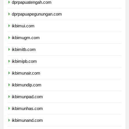
dprpapuatengah.com
dprpapuapegunungan.com
ikbimui.com
ikbimugm.com
ikbimitb.com
ikbimipb.com
ikbimunair.com
ikbimundip.com
ikbimunpad.com
ikbimunhas.com
ikbimunand.com