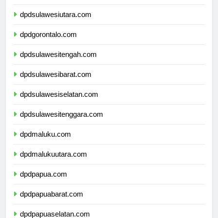
dpdkalimantanutara.com
dpdsulawesiutara.com
dpdgorontalo.com
dpdsulawesitengah.com
dpdsulawesibarat.com
dpdsulawesiselatan.com
dpdsulawesitenggara.com
dpdmaluku.com
dpdmalukuutara.com
dpdpapua.com
dpdpapuabarat.com