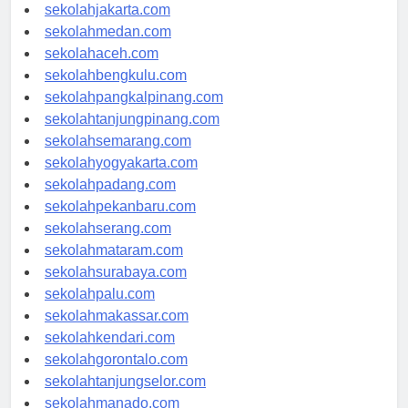
sekolahdenpasar.com
sekolahjakarta.com
sekolahmedan.com
sekolahaceh.com
sekolahbengkulu.com
sekolahpangkalpinang.com
sekolahtanjungpinang.com
sekolahsemarang.com
sekolahyogyakarta.com
sekolahpadang.com
sekolahpekanbaru.com
sekolahserang.com
sekolahmataram.com
sekolahsurabaya.com
sekolahpalu.com
sekolahmakassar.com
sekolahkendari.com
sekolahgorontalo.com
sekolahtanjungselor.com