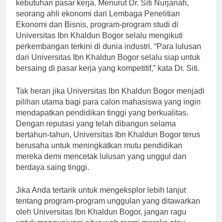
dengan program-program studi yang relevan dengan
kebutuhan pasar kerja. Menurut Dr. Siti Nurjanah,
seorang ahli ekonomi dari Lembaga Penelitian
Ekonomi dan Bisnis, program-program studi di
Universitas Ibn Khaldun Bogor selalu mengikuti
perkembangan terkini di dunia industri. “Para lulusan
dari Universitas Ibn Khaldun Bogor selalu siap untuk
bersaing di pasar kerja yang kompetitif,” kata Dr. Siti.
Tak heran jika Universitas Ibn Khaldun Bogor menjadi
pilihan utama bagi para calon mahasiswa yang ingin
mendapatkan pendidikan tinggi yang berkualitas.
Dengan reputasi yang telah dibangun selama
bertahun-tahun, Universitas Ibn Khaldun Bogor terus
berusaha untuk meningkatkan mutu pendidikan
mereka demi mencetak lulusan yang unggul dan
berdaya saing tinggi.
Jika Anda tertarik untuk mengeksplor lebih lanjut
tentang program-program unggulan yang ditawarkan
oleh Universitas Ibn Khaldun Bogor, jangan ragu