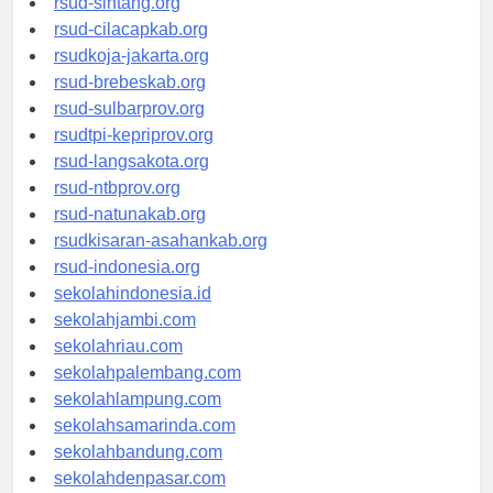
rsud-sintang.org
rsud-cilacapkab.org
rsudkoja-jakarta.org
rsud-brebeskab.org
rsud-sulbarprov.org
rsudtpi-kepriprov.org
rsud-langsakota.org
rsud-ntbprov.org
rsud-natunakab.org
rsudkisaran-asahankab.org
rsud-indonesia.org
sekolahindonesia.id
sekolahjambi.com
sekolahriau.com
sekolahpalembang.com
sekolahlampung.com
sekolahsamarinda.com
sekolahbandung.com