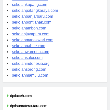
sekolahmanado.com
sekolahkupang.com
sekolahpalangkaraya.com
sekolahbanjarbaru.com
sekolahpontianak.com
sekolahambon.com
sekolahjayapura.com
sekolahmanokwari.com
sekolahnabire.com
sekolahwamena.com
sekolahsalor.com
sekolahindonesia.org
sekolahsorong.com
sekolahmamuju.com
dpdaceh.com