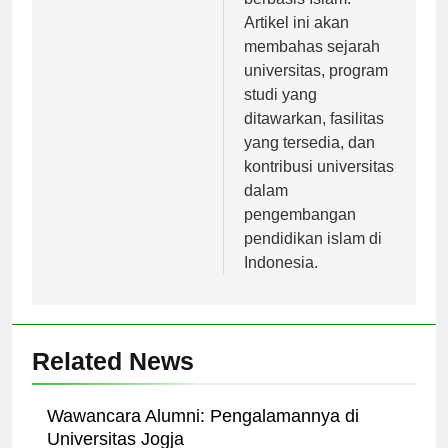
berbasis Islam.
Artikel ini akan
membahas sejarah
universitas, program
studi yang
ditawarkan, fasilitas
yang tersedia, dan
kontribusi universitas
dalam
pengembangan
pendidikan islam di
Indonesia.
Related News
Wawancara Alumni: Pengalamannya di