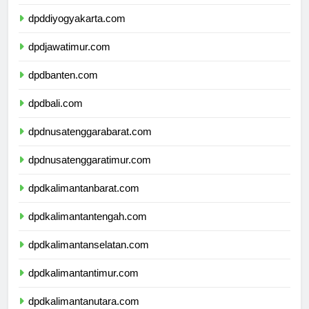
dpdjawatengah.com
dpddiyogyakarta.com
dpdjawatimur.com
dpdbanten.com
dpdbali.com
dpdnusatenggarabarat.com
dpdnusatenggaratimur.com
dpdkalimantanbarat.com
dpdkalimantantengah.com
dpdkalimantanselatan.com
dpdkalimantantimur.com