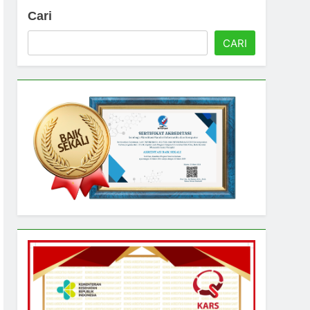
Cari
CARI