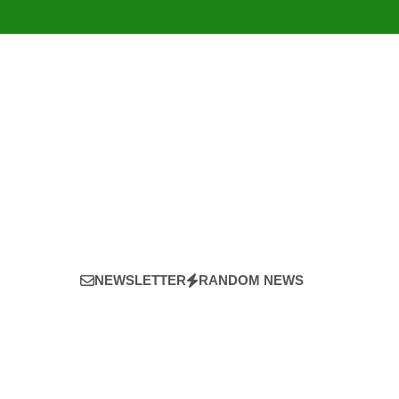
NEWSLETTER
RANDOM NEWS