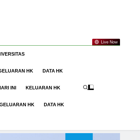
Live Now
IVERSITAS
GELUARAN HK
DATA HK
ARI INI
KELUARAN HK
GELUARAN HK
DATA HK