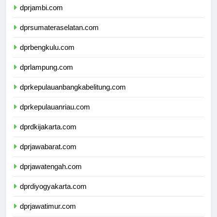
dprjambi.com
dprsumateraselatan.com
dprbengkulu.com
dprlampung.com
dprkepulauanbangkabelitung.com
dprkepulauanriau.com
dprdkijakarta.com
dprjawabarat.com
dprjawatengah.com
dprdiyogyakarta.com
dprjawatimur.com