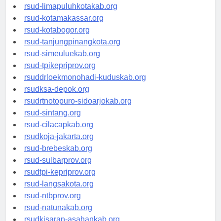
rsud-pasuruankota.org
rsud-limapuluhkotakab.org
rsud-kotamakassar.org
rsud-kotabogor.org
rsud-tanjungpinangkota.org
rsud-simeuluekab.org
rsud-tpikepriprov.org
rsuddrloekmonohadi-kuduskab.org
rsudksa-depok.org
rsudrtnotopuro-sidoarjokab.org
rsud-sintang.org
rsud-cilacapkab.org
rsudkoja-jakarta.org
rsud-brebeskab.org
rsud-sulbarprov.org
rsudtpi-kepriprov.org
rsud-langsakota.org
rsud-ntbprov.org
rsud-natunakab.org