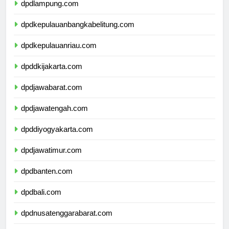
dpdlampung.com
dpdkepulauanbangkabelitung.com
dpdkepulauanriau.com
dpddkijakarta.com
dpdjawabarat.com
dpdjawatengah.com
dpddiyogyakarta.com
dpdjawatimur.com
dpdbanten.com
dpdbali.com
dpdnusatenggarabarat.com