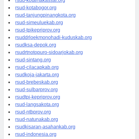
rsud-kotamakassar.org
rsud-kotabogor.org
rsud-tanjungpinangkota.org
rsud-simeuluekab.org
rsud-tpikepriprov.org
rsuddrloekmonohadi-kuduskab.org
rsudksa-depok.org
rsudrtnotopuro-sidoarjokab.org
rsud-sintang.org
rsud-cilacapkab.org
rsudkoja-jakarta.org
rsud-brebeskab.org
rsud-sulbarprov.org
rsudtpi-kepriprov.org
rsud-langsakota.org
rsud-ntbprov.org
rsud-natunakab.org
rsudkisaran-asahankab.org