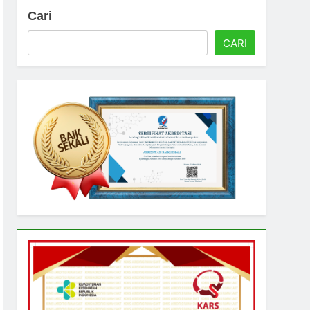
Cari
CARI