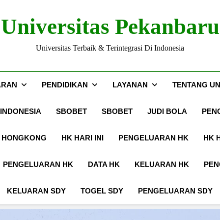
Universitas Pekanbaru
Universitas Terbaik & Terintegrasi Di Indonesia
ARAN
PENDIDIKAN
LAYANAN
TENTANG UN
 INDONESIA
SBOBET
SBOBET
JUDI BOLA
PEN
L HONGKONG
HK HARI INI
PENGELUARAN HK
HK H
PENGELUARAN HK
DATA HK
KELUARAN HK
PEN
KELUARAN SDY
TOGEL SDY
PENGELUARAN SDY