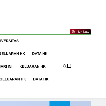
Live Now
IVERSITAS
GELUARAN HK
DATA HK
ARI INI
KELUARAN HK
GELUARAN HK
DATA HK