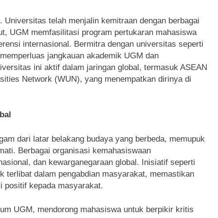
 Universitas telah menjalin kemitraan dengan berbagai
rsebut, UGM memfasilitasi program pertukaran mahasiswa
erensi internasional. Bermitra dengan universitas seperti
kyo memperluas jangkauan akademik UGM dan
versitas ini aktif dalam jaringan global, termasuk ASEAN
sities Network (WUN), yang menempatkan dirinya di
bal
m dari latar belakang budaya yang berbeda, memupuk
ati. Berbagai organisasi kemahasiswaan
sional, dan kewarganegaraan global. Inisiatif seperti
 terlibat dalam pengabdian masyarakat, memastikan
 positif kepada masyarakat.
kulum UGM, mendorong mahasiswa untuk berpikir kritis