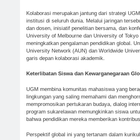
Kolaborasi merupakan jantung dari strategi UGM.
institusi di seluruh dunia. Melalui jaringan te
dan dosen, inisiatif penelitian bersama, dan konf
University of Melbourne dan University of To
meningkatkan pengalaman pendidikan global. Uni
University Network (AUN) dan Worldwide Univer
garis depan kolaborasi akademik.
Keterlibatan Siswa dan Kewarganegaraan Glo
UGM membina komunitas mahasiswa yang beraga
lingkungan yang saling memahami dan menghorm
mempromosikan pertukaran budaya, dialog interna
program sukarelawan memungkinkan siswa untuk
bahwa pendidikan mereka memberikan kontribusi
Perspektif global ini yang tertanam dalam kuri