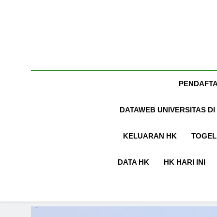
PENDAFT
DATAWEB UNIVERSITAS DI
KELUARAN HK
TOGE
DATA HK
HK HARI INI