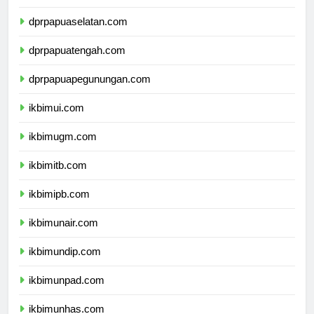
dprpapua.com
dprpapuaselatan.com
dprpapuatengah.com
dprpapuapegunungan.com
ikbimui.com
ikbimugm.com
ikbimitb.com
ikbimipb.com
ikbimunair.com
ikbimundip.com
ikbimunpad.com