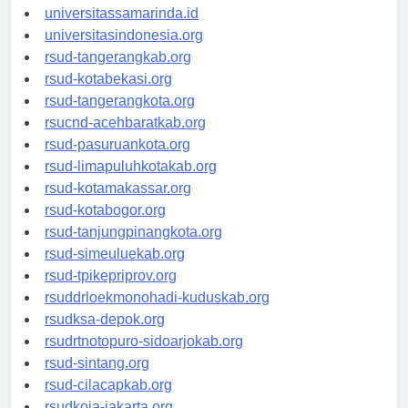
universitasjakarta.id
universitassamarinda.id
universitasindonesia.org
rsud-tangerangkab.org
rsud-kotabekasi.org
rsud-tangerangkota.org
rsucnd-acehbaratkab.org
rsud-pasuruankota.org
rsud-limapuluhkotakab.org
rsud-kotamakassar.org
rsud-kotabogor.org
rsud-tanjungpinangkota.org
rsud-simeuluekab.org
rsud-tpikepriprov.org
rsuddrloekmonohadi-kuduskab.org
rsudksa-depok.org
rsudrtnotopuro-sidoarjokab.org
rsud-sintang.org
rsud-cilacapkab.org