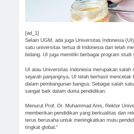
[ad_1]
Selain UGM, ada juga Universitas Indonesia (UI
satu universitas tertua di Indonesia dan telah 
bidang. UI juga memiliki berbagai program studi 
UI atau Universitas Indonesia merupakan salah 
sejarah panjangnya, UI telah berhasil mencetak
dalam pembangunan bangsa. Sebagai salah satu un
sangat baik dalam dunia pendidikan.
Menurut Prof. Dr. Muhammad Anis, Rektor Univer
memberikan pendidikan yang berkualitas dan re
terus berusaha untuk meningkatkan mutu pendidik
tingkat global.”