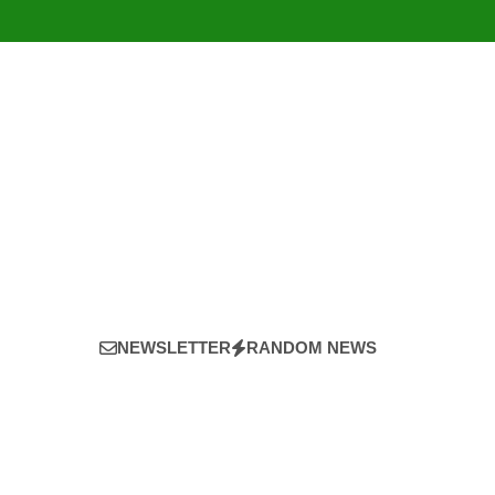
NEWSLETTER
RANDOM NEWS