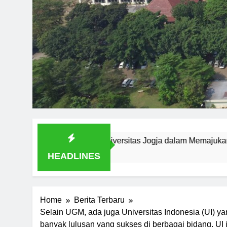
 Universitas Jogja dalam Memajukan Riset dan Inovasi
 Ago
HEADLINES
Home
Berita Terbaru
Selain UGM, ada juga Universitas Indonesia (UI) ya
banyak lulusan yang sukses di berbagai bidang. UI j