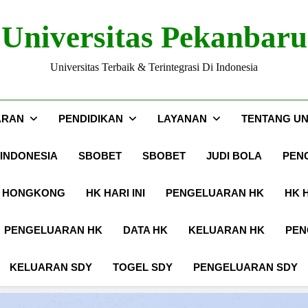
Universitas Pekanbaru
Universitas Terbaik & Terintegrasi Di Indonesia
ARAN
PENDIDIKAN
LAYANAN
TENTANG UN
 INDONESIA
SBOBET
SBOBET
JUDI BOLA
PEN
L HONGKONG
HK HARI INI
PENGELUARAN HK
HK H
PENGELUARAN HK
DATA HK
KELUARAN HK
PEN
KELUARAN SDY
TOGEL SDY
PENGELUARAN SDY