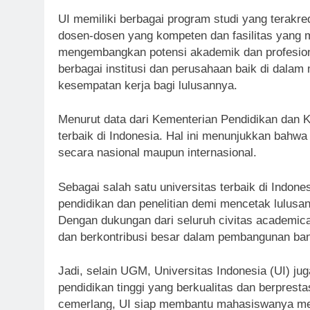
UI memiliki berbagai program studi yang terakre
dosen-dosen yang kompeten dan fasilitas yang
mengembangkan potensi akademik dan profesiona
berbagai institusi dan perusahaan baik di dalam
kesempatan kerja bagi lulusannya.
Menurut data dari Kementerian Pendidikan dan K
terbaik di Indonesia. Hal ini menunjukkan bahwa 
secara nasional maupun internasional.
Sebagai salah satu universitas terbaik di Indon
pendidikan dan penelitian demi mencetak lulusan 
Dengan dukungan dari seluruh civitas academica
dan berkontribusi besar dalam pembangunan ba
Jadi, selain UGM, Universitas Indonesia (UI) ju
pendidikan tinggi yang berkualitas dan berprest
cemerlang, UI siap membantu mahasiswanya me