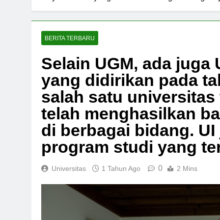
BERITA TERBARU
Selain UGM, ada juga U
yang didirikan pada t
salah satu universitas
telah menghasilkan b
di berbagai bidang. UI
program studi yang ter
0
Universitas
1 Tahun Ago
2 Mins