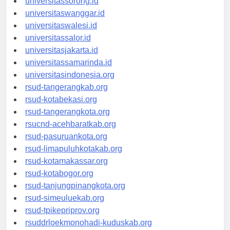
universitassorong.id
universitaswanggar.id
universitaswalesi.id
universitassalor.id
universitasjakarta.id
universitassamarinda.id
universitasindonesia.org
rsud-tangerangkab.org
rsud-kotabekasi.org
rsud-tangerangkota.org
rsucnd-acehbaratkab.org
rsud-pasuruankota.org
rsud-limapuluhkotakab.org
rsud-kotamakassar.org
rsud-kotabogor.org
rsud-tanjungpinangkota.org
rsud-simeuluekab.org
rsud-tpikepriprov.org