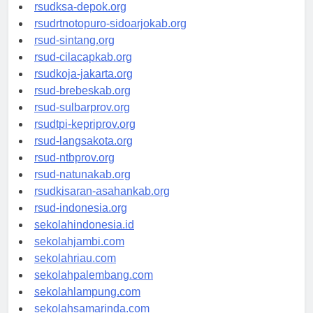
rsuddrloekmonohadi-kuduskab.org
rsudksa-depok.org
rsudrtnotopuro-sidoarjokab.org
rsud-sintang.org
rsud-cilacapkab.org
rsudkoja-jakarta.org
rsud-brebeskab.org
rsud-sulbarprov.org
rsudtpi-kepriprov.org
rsud-langsakota.org
rsud-ntbprov.org
rsud-natunakab.org
rsudkisaran-asahankab.org
rsud-indonesia.org
sekolahindonesia.id
sekolahjambi.com
sekolahriau.com
sekolahpalembang.com
sekolahlampung.com