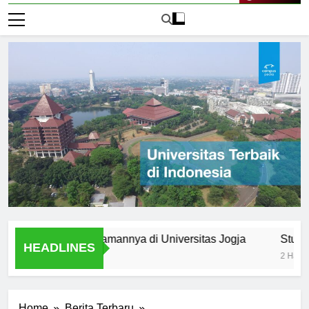
Live Now
mni: Pengalamannya di Universitas Jogja
Student Orga
HEADLINES
2 Hari Ago