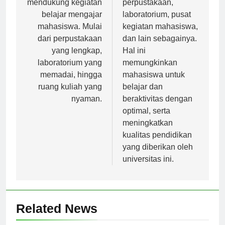
mendukung kegiatan
perpustakaan,
belajar mengajar
laboratorium, pusat
mahasiswa. Mulai
kegiatan mahasiswa,
dari perpustakaan
dan lain sebagainya.
yang lengkap,
Hal ini
laboratorium yang
memungkinkan
memadai, hingga
mahasiswa untuk
ruang kuliah yang
belajar dan
nyaman.
beraktivitas dengan
optimal, serta
meningkatkan
kualitas pendidikan
yang diberikan oleh
universitas ini.
Related News