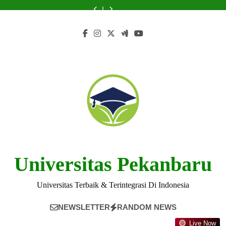
Skip
the
Clubs
dalam
Tersedia
the
Clubs
dalam
yang
Analyzing
Admission
at
Memajukan
di
Admission
at
Memajukan
Tersedia
the
to
Process
Universitas
Riset
Universitas
Process
Universitas
Riset
di
Admission
content
Jogja
dan
Jogja
Jogja
dan
Universitas
Process
Inovasi
Inovasi
Jogja
Universitas Pekanbaru
Universitas Terbaik & Terintegrasi Di Indonesia
NEWSLETTER
RANDOM NEWS