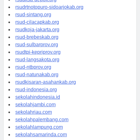
rsudksa-depok.org
rsudrtnotopuro-sidoarjokab.org
rsud-sintang.org
rsud-cilacapkab.org
rsudkoja-jakarta.org
rsud-brebeskab.org
rsud-sulbarprov.org
rsudtpi-kepriprov.org
rsud-langsakota.org
rsud-ntbprov.org
rsud-natunakab.org
rsudkisaran-asahankab.org
rsud-indonesia.org
sekolahindonesia.id
sekolahjambi.com
sekolahriau.com
sekolahpalembang.com
sekolahlampung.com