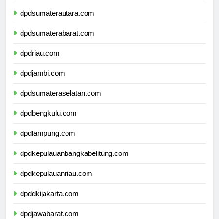
dpdaceh.com
dpdsumaterautara.com
dpdsumaterabarat.com
dpdriau.com
dpdjambi.com
dpdsumateraselatan.com
dpdbengkulu.com
dpdlampung.com
dpdkepulauanbangkabelitung.com
dpdkepulauanriau.com
dpddkijakarta.com