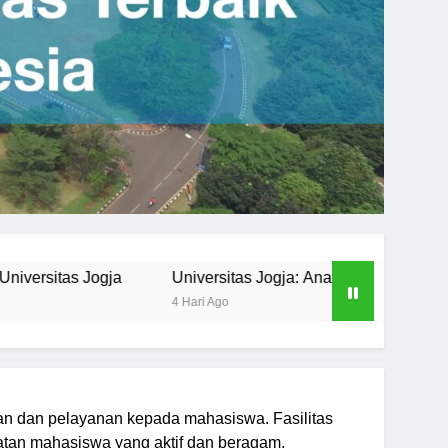
versitas Jogja: Analyzing the Admission Process
Bagaim
ari Ago
5 Hari Ag
an dan pelayanan kepada mahasiswa. Fasilitas
giatan mahasiswa yang aktif dan beragam.