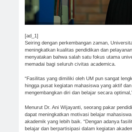
[ad_1]
Seiring dengan perkembangan zaman, Universit
meningkatkan kualitas pendidikan dan pelayana
menyatakan bahwa salah satu fokus utama univer
memadai bagi seluruh civitas academica.
“Fasilitas yang dimiliki oleh UM pun sangat leng
hingga pusat kegiatan mahasiswa yang aktif dan
mengembangkan diri dan belajar secara optimal,” 
Menurut Dr. Ani Wijayanti, seorang pakar pendid
dapat meningkatkan motivasi belajar mahasisw
akademik yang lebih baik. “Dengan adanya fasili
belajar dan berpartisipasi dalam kegiatan akade