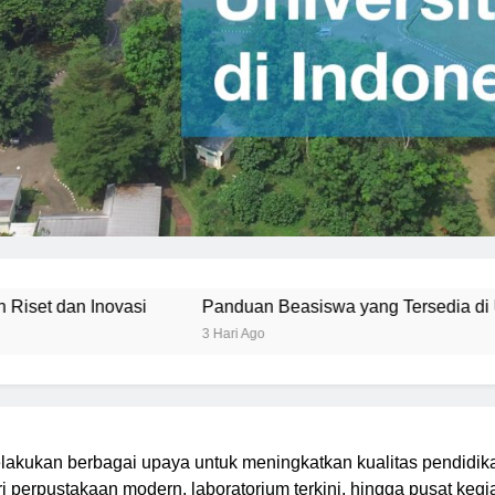
anduan Beasiswa yang Tersedia di Universitas Jogja
Uni
 Hari Ago
4 H
akukan berbagai upaya untuk meningkatkan kualitas pendidik
ri perpustakaan modern, laboratorium terkini, hingga pusat ke