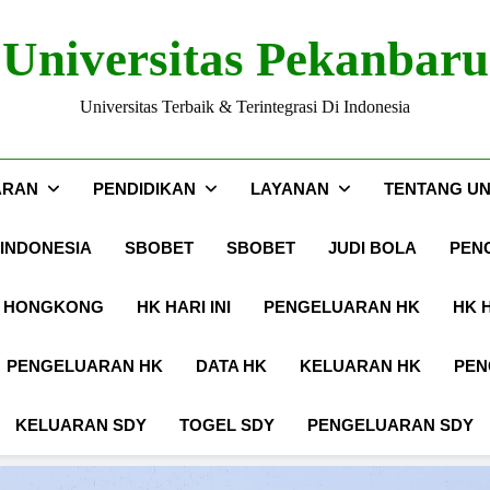
Universitas Pekanbaru
Universitas Terbaik & Terintegrasi Di Indonesia
ARAN
PENDIDIKAN
LAYANAN
TENTANG UN
 INDONESIA
SBOBET
SBOBET
JUDI BOLA
PEN
L HONGKONG
HK HARI INI
PENGELUARAN HK
HK H
PENGELUARAN HK
DATA HK
KELUARAN HK
PEN
KELUARAN SDY
TOGEL SDY
PENGELUARAN SDY