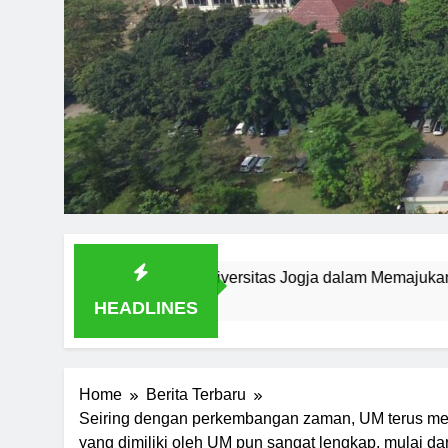
 Universitas Jogja dalam Memajukan Riset dan Inovasi
P
Ago
3
HEADLINES
Home
Berita Terbaru
Seiring dengan perkembangan zaman, UM terus mel
yang dimiliki oleh UM pun sangat lengkap, mulai da