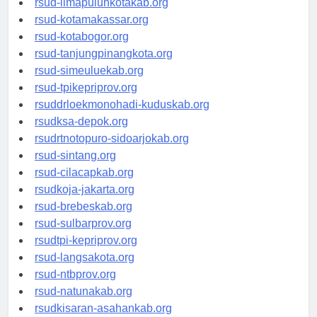
rsud-limapuluhkotakab.org
rsud-kotamakassar.org
rsud-kotabogor.org
rsud-tanjungpinangkota.org
rsud-simeuluekab.org
rsud-tpikepriprov.org
rsuddrloekmonohadi-kuduskab.org
rsudksa-depok.org
rsudrtnotopuro-sidoarjokab.org
rsud-sintang.org
rsud-cilacapkab.org
rsudkoja-jakarta.org
rsud-brebeskab.org
rsud-sulbarprov.org
rsudtpi-kepriprov.org
rsud-langsakota.org
rsud-ntbprov.org
rsud-natunakab.org