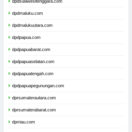
dpdsulawesitenggara.com
dpdmaluku.com
dpdmalukuutara.com
dpdpapua.com
dpdpapuabarat.com
dpdpapuaselatan.com
dpdpapuatengah.com
dpdpapuapegunungan.com
dprsumaterautara.com
dprsumaterabarat.com
dprriau.com