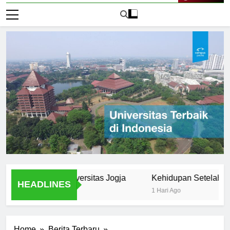
Live Now
tudents at Universitas Jogja
Kehidupan Setelah Wisuda: 
HEADLINES
1 Hari Ago