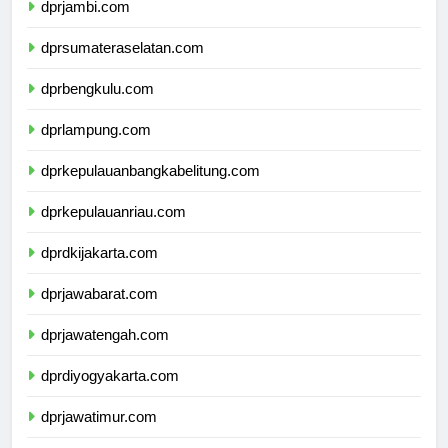
dprjambi.com
dprsumateraselatan.com
dprbengkulu.com
dprlampung.com
dprkepulauanbangkabelitung.com
dprkepulauanriau.com
dprdkijakarta.com
dprjawabarat.com
dprjawatengah.com
dprdiyogyakarta.com
dprjawatimur.com