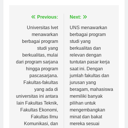
Tagged:
universitas kebangsaan
Navigasi
Previous:
Next:
pos
Universitas Ivet
UNS menawarkan
menawarkan
berbagai program
berbagai program
studi yang
studi yang
berkualitas dan
berkualitas, mulai
relevan dengan
dari program sarjana
tuntutan pasar kerja
hingga program
saat ini. Dengan
pascasarjana.
jumlah fakultas dan
Fakultas-fakultas
jurusan yang
yang ada di
beragam, mahasiswa
universitas ini antara
memiliki banyak
lain Fakultas Teknik,
pilihan untuk
Fakultas Ekonomi,
mengembangkan
Fakultas Ilmu
minat dan bakat