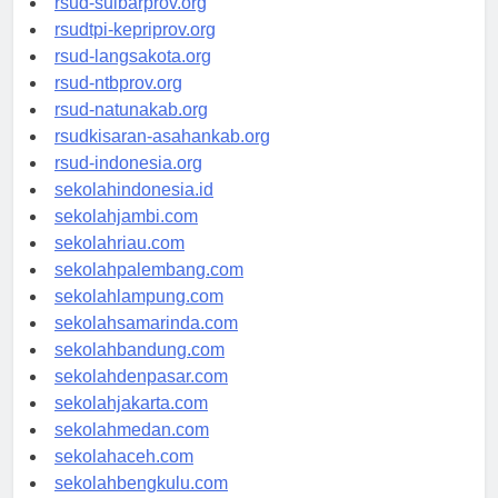
rsud-sulbarprov.org
rsudtpi-kepriprov.org
rsud-langsakota.org
rsud-ntbprov.org
rsud-natunakab.org
rsudkisaran-asahankab.org
rsud-indonesia.org
sekolahindonesia.id
sekolahjambi.com
sekolahriau.com
sekolahpalembang.com
sekolahlampung.com
sekolahsamarinda.com
sekolahbandung.com
sekolahdenpasar.com
sekolahjakarta.com
sekolahmedan.com
sekolahaceh.com