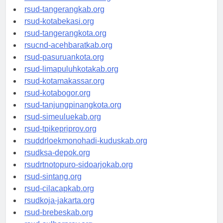
universitasindonesia.org
rsud-tangerangkab.org
rsud-kotabekasi.org
rsud-tangerangkota.org
rsucnd-acehbaratkab.org
rsud-pasuruankota.org
rsud-limapuluhkotakab.org
rsud-kotamakassar.org
rsud-kotabogor.org
rsud-tanjungpinangkota.org
rsud-simeuluekab.org
rsud-tpikepriprov.org
rsuddrloekmonohadi-kuduskab.org
rsudksa-depok.org
rsudrtnotopuro-sidoarjokab.org
rsud-sintang.org
rsud-cilacapkab.org
rsudkoja-jakarta.org
rsud-brebeskab.org