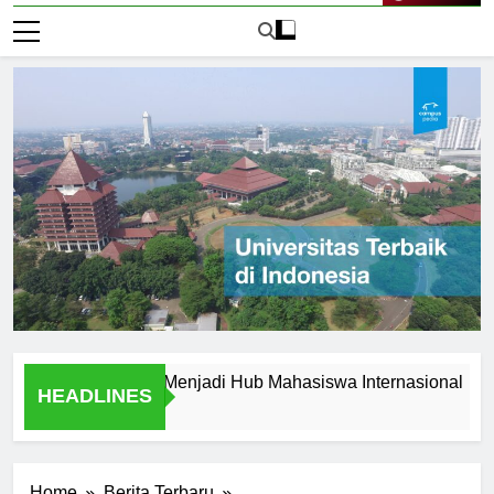
Live Now
ersitas Jogja Menjadi Hub Mahasiswa Internasional
Wa
HEADLINES
1 H