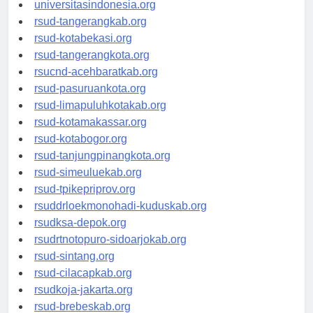
universitassamarinda.id
universitasindonesia.org
rsud-tangerangkab.org
rsud-kotabekasi.org
rsud-tangerangkota.org
rsucnd-acehbaratkab.org
rsud-pasuruankota.org
rsud-limapuluhkotakab.org
rsud-kotamakassar.org
rsud-kotabogor.org
rsud-tanjungpinangkota.org
rsud-simeuluekab.org
rsud-tpikepriprov.org
rsuddrloekmonohadi-kuduskab.org
rsudksa-depok.org
rsudrtnotopuro-sidoarjokab.org
rsud-sintang.org
rsud-cilacapkab.org
rsudkoja-jakarta.org