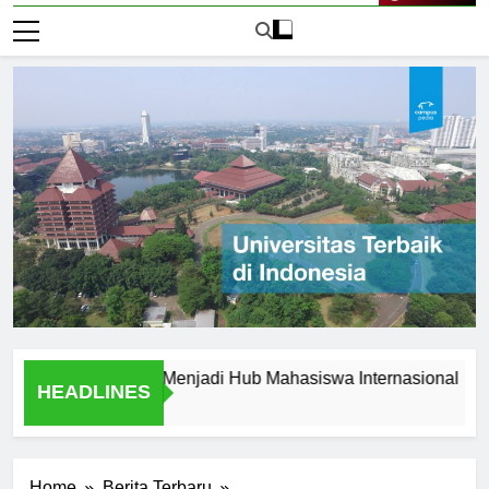
Live Now
versitas Jogja Menjadi Hub Mahasiswa Internasional
Wa
HEADLINES
2 H