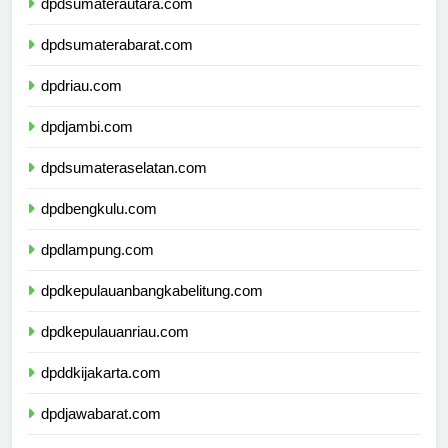
dpdsumaterautara.com
dpdsumaterabarat.com
dpdriau.com
dpdjambi.com
dpdsumateraselatan.com
dpdbengkulu.com
dpdlampung.com
dpdkepulauanbangkabelitung.com
dpdkepulauanriau.com
dpddkijakarta.com
dpdjawabarat.com