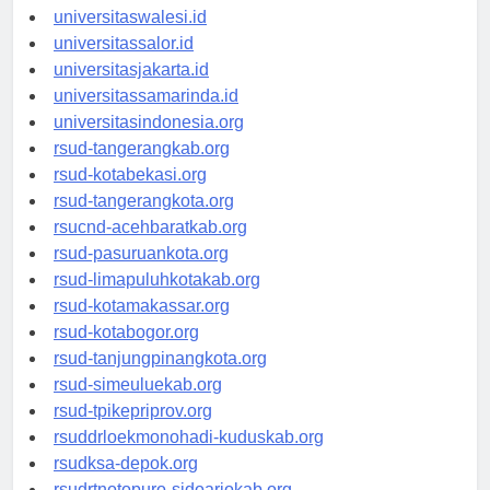
universitaswanggar.id
universitaswalesi.id
universitassalor.id
universitasjakarta.id
universitassamarinda.id
universitasindonesia.org
rsud-tangerangkab.org
rsud-kotabekasi.org
rsud-tangerangkota.org
rsucnd-acehbaratkab.org
rsud-pasuruankota.org
rsud-limapuluhkotakab.org
rsud-kotamakassar.org
rsud-kotabogor.org
rsud-tanjungpinangkota.org
rsud-simeuluekab.org
rsud-tpikepriprov.org
rsuddrloekmonohadi-kuduskab.org
rsudksa-depok.org