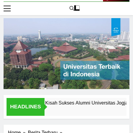
Live Now
elah Wisuda: Kisah Sukses Alumni Universitas Jogja
Un
HEADLINES
1 