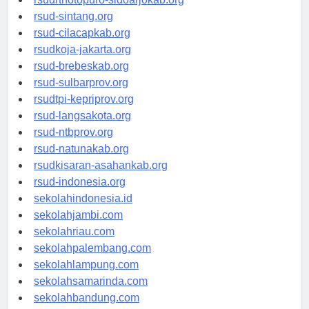
rsudrtnotopuro-sidoarjokab.org
rsud-sintang.org
rsud-cilacapkab.org
rsudkoja-jakarta.org
rsud-brebeskab.org
rsud-sulbarprov.org
rsudtpi-kepriprov.org
rsud-langsakota.org
rsud-ntbprov.org
rsud-natunakab.org
rsudkisaran-asahankab.org
rsud-indonesia.org
sekolahindonesia.id
sekolahjambi.com
sekolahriau.com
sekolahpalembang.com
sekolahlampung.com
sekolahsamarinda.com