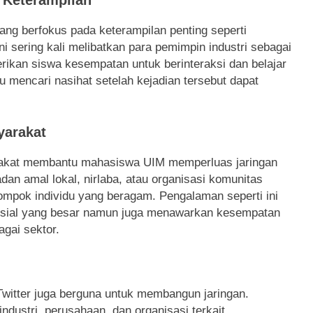
 Keterampilan
ng berfokus pada keterampilan penting seperti
i sering kali melibatkan para pemimpin industri sebagai
rikan siswa kesempatan untuk berinteraksi dan belajar
 mencari nasihat setelah kejadian tersebut dapat
yarakat
rakat membantu mahasiswa UIM memperluas jaringan
dan amal lokal, nirlaba, atau organisasi komunitas
mpok individu yang beragam. Pengalaman seperti ini
osial yang besar namun juga menawarkan kesempatan
agai sektor.
 Twitter juga berguna untuk membangun jaringan.
dustri, perusahaan, dan organisasi terkait.