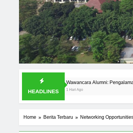
al
Wawancara Alumni: Pengalamannya di Universitas Jo
1 Hari Ago
HEADLINES
Home
Berita Terbaru
Networking Opportunities