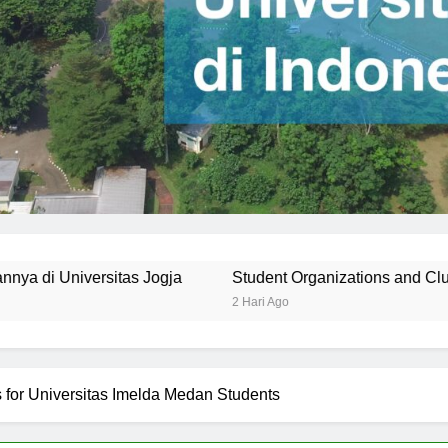
gja
Student Organizations and Clubs at Universitas Jogj
2 Hari Ago
 for Universitas Imelda Medan Students