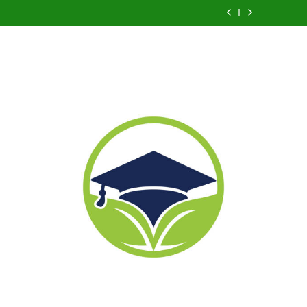
Student
Peran
Jogja
Jogja
Pengalamannya
and
Jogja
Jogja
Pengalamannya
Organizations
Universitas
dalam
Menjadi
di
Clubs
dalam
Menjadi
di
and
Jogja
Memajukan
Hub
Universitas
at
Memajukan
Hub
Universitas
Clubs
dalam
Riset
Mahasiswa
Jogja
Universitas
Riset
Mahasiswa
Jogja
at
Memajukan
dan
Internasional
Jogja
dan
Internasional
Universitas
Riset
Inovasi
Inovasi
Jogja
dan
Inovasi