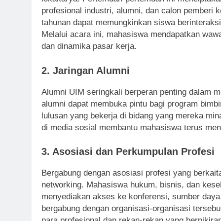
profesional industri, alumni, dan calon pemberi 
tahunan dapat memungkinkan siswa berinteraksi 
Melalui acara ini, mahasiswa mendapatkan wawasa
dan dinamika pasar kerja.
2. Jaringan Alumni
Alumni UIM seringkali berperan penting dalam m
alumni dapat membuka pintu bagi program bimb
lulusan yang bekerja di bidang yang mereka min
di media sosial membantu mahasiswa terus meng
3. Asosiasi dan Perkumpulan Profesi
Bergabung dengan asosiasi profesi yang berkait
networking. Mahasiswa hukum, bisnis, dan kese
menyediakan akses ke konferensi, sumber daya
bergabung dengan organisasi-organisasi terse
para profesional dan rekan-rekan yang berpikira