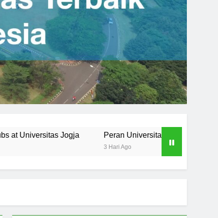
a
Peran Universitas Jogja dalam Memajukan Riset dan In
3 Hari Ago