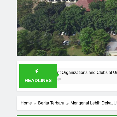
tudent Organizations and Clubs at Universitas Jogja
Pera
Hari Ago
2 Har
HEADLINES
Home
Berita Terbaru
Mengenal Lebih Dekat U