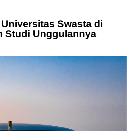
Universitas Swasta di
m Studi Unggulannya