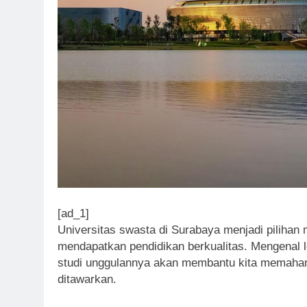
[ad_1]
Universitas swasta di Surabaya menjadi pilihan
mendapatkan pendidikan berkualitas. Mengenal l
studi unggulannya akan membantu kita memahami
ditawarkan.