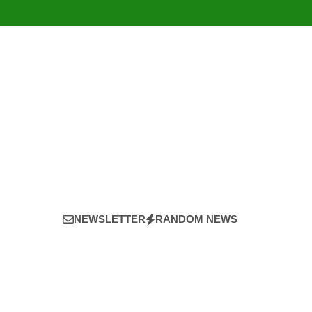
NEWSLETTER
RANDOM NEWS