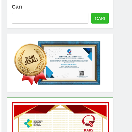
Cari
CARI