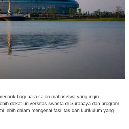
 menarik bagi para calon mahasiswa yang ingin
ebih dekat universitas swasta di Surabaya dan program
 lebih dalam mengenai fasilitas dan kurikulum yang