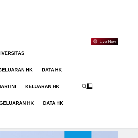
Live Now
IVERSITAS
GELUARAN HK
DATA HK
ARI INI
KELUARAN HK
GELUARAN HK
DATA HK