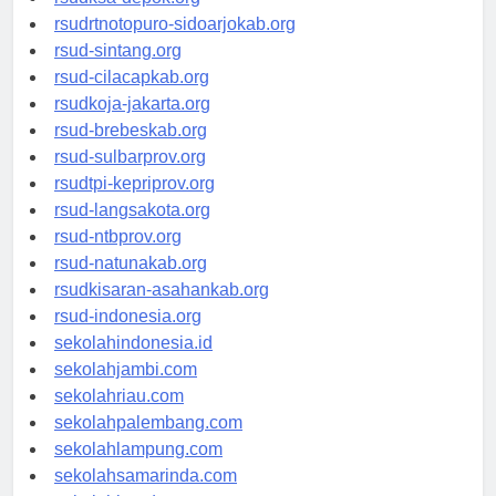
rsudksa-depok.org
rsudrtnotopuro-sidoarjokab.org
rsud-sintang.org
rsud-cilacapkab.org
rsudkoja-jakarta.org
rsud-brebeskab.org
rsud-sulbarprov.org
rsudtpi-kepriprov.org
rsud-langsakota.org
rsud-ntbprov.org
rsud-natunakab.org
rsudkisaran-asahankab.org
rsud-indonesia.org
sekolahindonesia.id
sekolahjambi.com
sekolahriau.com
sekolahpalembang.com
sekolahlampung.com
sekolahsamarinda.com