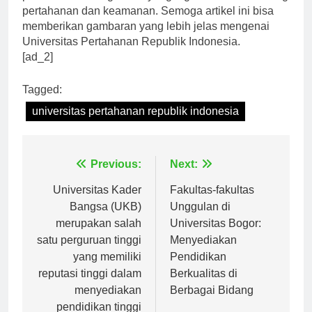
pilihan terbaik bagi Anda yang ingin berkarir di bidang
pertahanan dan keamanan. Semoga artikel ini bisa
memberikan gambaran yang lebih jelas mengenai
Universitas Pertahanan Republik Indonesia.
[ad_2]
Tagged:
universitas pertahanan republik indonesia
Navigasi
Previous:
Next:
pos
Universitas Kader
Fakultas-fakultas
Bangsa (UKB)
Unggulan di
merupakan salah
Universitas Bogor:
satu perguruan tinggi
Menyediakan
yang memiliki
Pendidikan
reputasi tinggi dalam
Berkualitas di
menyediakan
Berbagai Bidang