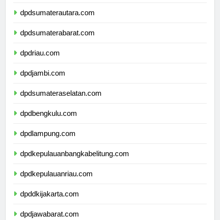
dpdaceh.com
dpdsumaterautara.com
dpdsumaterabarat.com
dpdriau.com
dpdjambi.com
dpdsumateraselatan.com
dpdbengkulu.com
dpdlampung.com
dpdkepulauanbangkabelitung.com
dpdkepulauanriau.com
dpddkijakarta.com