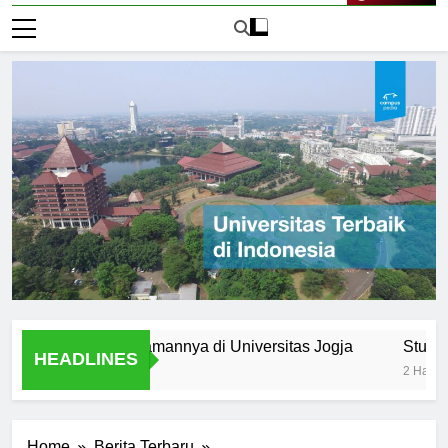
Live Now
mni: Pengalamannya di Universitas Jogja
Student Organ
HEADLINES
2 Hari Ago