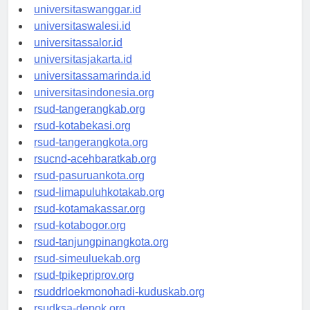
universitassorong.id
universitaswanggar.id
universitaswalesi.id
universitassalor.id
universitasjakarta.id
universitassamarinda.id
universitasindonesia.org
rsud-tangerangkab.org
rsud-kotabekasi.org
rsud-tangerangkota.org
rsucnd-acehbaratkab.org
rsud-pasuruankota.org
rsud-limapuluhkotakab.org
rsud-kotamakassar.org
rsud-kotabogor.org
rsud-tanjungpinangkota.org
rsud-simeuluekab.org
rsud-tpikepriprov.org
rsuddrloekmonohadi-kuduskab.org