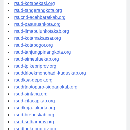
rsud-tangerangkab.org
rsud-kotabekasi.org
rsud-tangerangkota.org
rsucnd-acehbaratkab.org
rsud-pasuruankota.org
rsud-limapuluhkotakab.org
rsud-kotamakassar.org
rsud-kotabogor.org
rsud-tanjungpinangkota.org
rsud-simeuluekab.org
rsud-tpikepriprov.org
rsuddrloekmonohadi-kuduskab.org
rsudksa-depok.org
rsudrtnotopuro-sidoarjokab.org
rsud-sintang.org
rsud-cilacapkab.org
rsudkoja-jakarta.org
rsud-brebeskab.org
rsud-sulbarprov.org