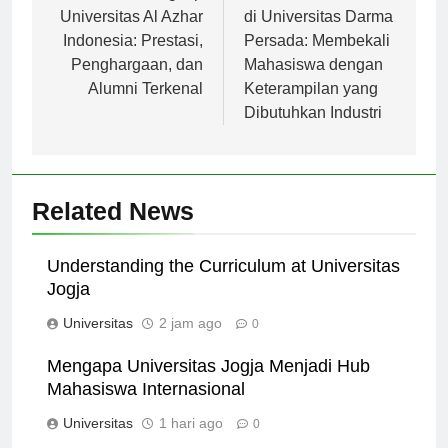
pos
Profil Lengkap
Inovasi Pendidikan
Universitas Al Azhar
di Universitas Darma
Indonesia: Prestasi,
Persada: Membekali
Penghargaan, dan
Mahasiswa dengan
Alumni Terkenal
Keterampilan yang
Dibutuhkan Industri
Related News
Understanding the Curriculum at Universitas
Jogja
Universitas
2 jam ago
0
Mengapa Universitas Jogja Menjadi Hub
Mahasiswa Internasional
Universitas
1 hari ago
0