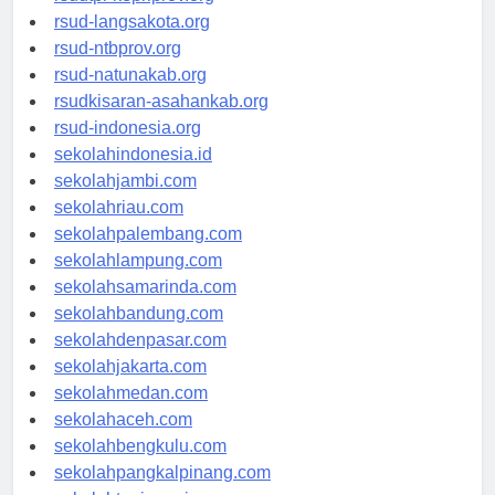
rsudtpi-kepriprov.org
rsud-langsakota.org
rsud-ntbprov.org
rsud-natunakab.org
rsudkisaran-asahankab.org
rsud-indonesia.org
sekolahindonesia.id
sekolahjambi.com
sekolahriau.com
sekolahpalembang.com
sekolahlampung.com
sekolahsamarinda.com
sekolahbandung.com
sekolahdenpasar.com
sekolahjakarta.com
sekolahmedan.com
sekolahaceh.com
sekolahbengkulu.com
sekolahpangkalpinang.com