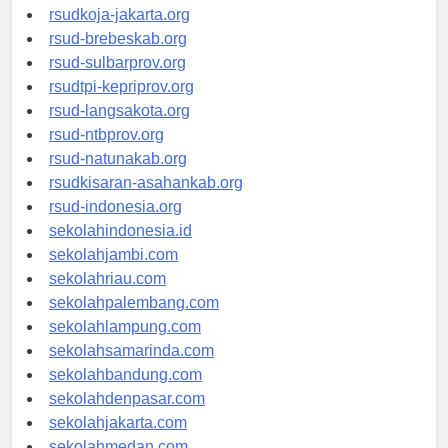
rsud-cilacapkab.org
rsudkoja-jakarta.org
rsud-brebeskab.org
rsud-sulbarprov.org
rsudtpi-kepriprov.org
rsud-langsakota.org
rsud-ntbprov.org
rsud-natunakab.org
rsudkisaran-asahankab.org
rsud-indonesia.org
sekolahindonesia.id
sekolahjambi.com
sekolahriau.com
sekolahpalembang.com
sekolahlampung.com
sekolahsamarinda.com
sekolahbandung.com
sekolahdenpasar.com
sekolahjakarta.com