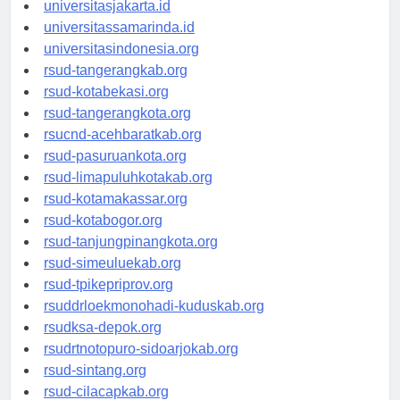
universitassalor.id
universitasjakarta.id
universitassamarinda.id
universitasindonesia.org
rsud-tangerangkab.org
rsud-kotabekasi.org
rsud-tangerangkota.org
rsucnd-acehbaratkab.org
rsud-pasuruankota.org
rsud-limapuluhkotakab.org
rsud-kotamakassar.org
rsud-kotabogor.org
rsud-tanjungpinangkota.org
rsud-simeuluekab.org
rsud-tpikepriprov.org
rsuddrloekmonohadi-kuduskab.org
rsudksa-depok.org
rsudrtnotopuro-sidoarjokab.org
rsud-sintang.org