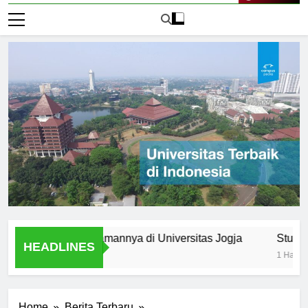
Live Now
mni: Pengalamannya di Universitas Jogja
Student Organ
HEADLINES
1 Hari Ago