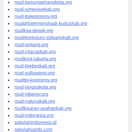
rsud-kotabogor.org
rsud-tanjungpinangkota.org
rsud-simeuluekab.org
rsud-tpikepriprov.org
rsuddrloekmonohadi-kuduskab.org
rsudksa-depok.org
rsudrtnotopuro-sidoarjokab.org
rsud-sintang.org
rsud-cilacapkab.org
rsudkoja-jakarta.org
rsud-brebeskab.org
rsud-sulbarprov.org
rsudtpi-kepriprov.org
rsud-langsakota.org
rsud-ntbprov.org
rsud-natunakab.org
rsudkisaran-asahankab.org
rsud-indonesia.org
sekolahindonesia.id