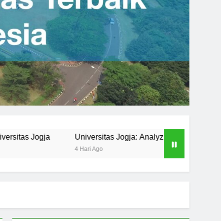
rsitas Jogja: Analyzing the Admission Process
Bagaiman
 Ago
5 Hari Ago