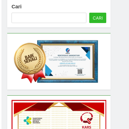
Cari
CARI