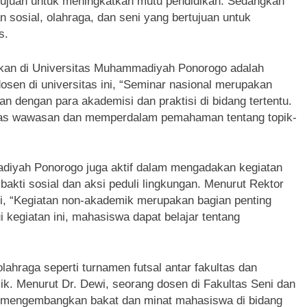
ertujuan untuk meningkatkan mutu pendidikan. Sedangkan
n sosial, olahraga, dan seni yang bertujuan untuk
s.
akan di Universitas Muhammadiyah Ponorogo adalah
osen di universitas ini, “Seminar nasional merupakan
 dengan para akademisi dan praktisi di bidang tertentu.
luas wawasan dan memperdalam pemahaman tentang topik-
diyah Ponorogo juga aktif dalam mengadakan kegiatan
bakti sosial dan aksi peduli lingkungan. Menurut Rektor
, “Kegiatan non-akademik merupakan bagian penting
kegiatan ini, mahasiswa dapat belajar tentang
 olahraga seperti turnamen futsal antar fakultas dan
ik. Menurut Dr. Dewi, seorang dosen di Fakultas Seni dan
k mengembangkan bakat dan minat mahasiswa di bidang