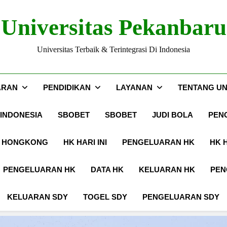
Universitas Pekanbaru
Universitas Terbaik & Terintegrasi Di Indonesia
ARAN
PENDIDIKAN
LAYANAN
TENTANG UN
 INDONESIA
SBOBET
SBOBET
JUDI BOLA
PEN
L HONGKONG
HK HARI INI
PENGELUARAN HK
HK H
PENGELUARAN HK
DATA HK
KELUARAN HK
PEN
KELUARAN SDY
TOGEL SDY
PENGELUARAN SDY