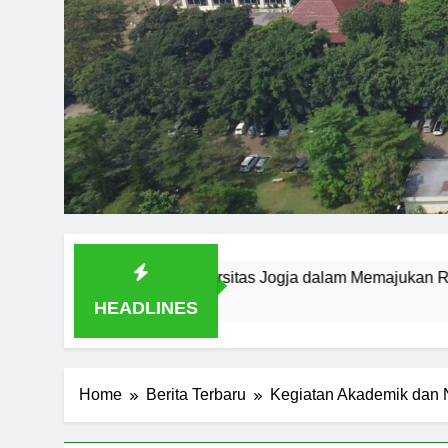
niversitas Jogja dalam Memajukan Riset dan Inovasi
Pan
3 Ha
HEADLINES
Home
Berita Terbaru
Kegiatan Akademik dan 