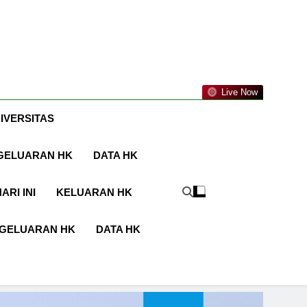
Live Now
IVERSITAS
GELUARAN HK
DATA HK
ARI INI
KELUARAN HK
GELUARAN HK
DATA HK