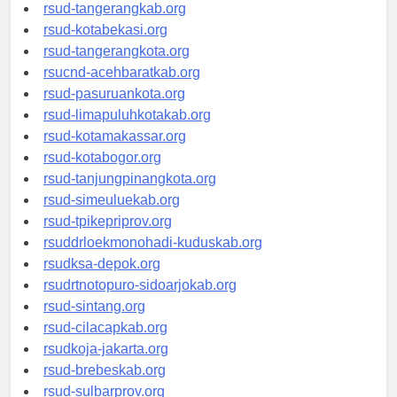
universitasindonesia.org
rsud-tangerangkab.org
rsud-kotabekasi.org
rsud-tangerangkota.org
rsucnd-acehbaratkab.org
rsud-pasuruankota.org
rsud-limapuluhkotakab.org
rsud-kotamakassar.org
rsud-kotabogor.org
rsud-tanjungpinangkota.org
rsud-simeuluekab.org
rsud-tpikepriprov.org
rsuddrloekmonohadi-kuduskab.org
rsudksa-depok.org
rsudrtnotopuro-sidoarjokab.org
rsud-sintang.org
rsud-cilacapkab.org
rsudkoja-jakarta.org
rsud-brebeskab.org