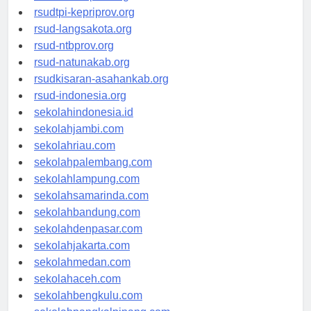
rsud-sulbarprov.org
rsudtpi-kepriprov.org
rsud-langsakota.org
rsud-ntbprov.org
rsud-natunakab.org
rsudkisaran-asahankab.org
rsud-indonesia.org
sekolahindonesia.id
sekolahjambi.com
sekolahriau.com
sekolahpalembang.com
sekolahlampung.com
sekolahsamarinda.com
sekolahbandung.com
sekolahdenpasar.com
sekolahjakarta.com
sekolahmedan.com
sekolahaceh.com
sekolahbengkulu.com