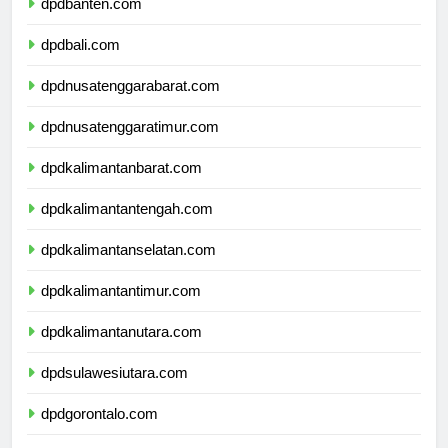
dpdbanten.com
dpdbali.com
dpdnusatenggarabarat.com
dpdnusatenggaratimur.com
dpdkalimantanbarat.com
dpdkalimantantengah.com
dpdkalimantanselatan.com
dpdkalimantantimur.com
dpdkalimantanutara.com
dpdsulawesiutara.com
dpdgorontalo.com