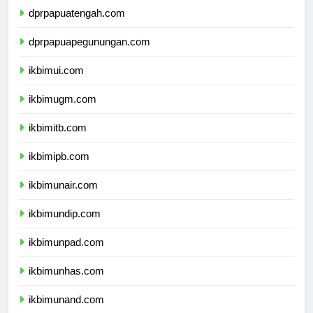
dprpapuatengah.com
dprpapuapegunungan.com
ikbimui.com
ikbimugm.com
ikbimitb.com
ikbimipb.com
ikbimunair.com
ikbimundip.com
ikbimunpad.com
ikbimunhas.com
ikbimunand.com