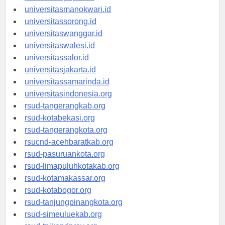
universitaspapua.id
universitasmanokwari.id
universitassorong.id
universitaswanggar.id
universitaswalesi.id
universitassalor.id
universitasjakarta.id
universitassamarinda.id
universitasindonesia.org
rsud-tangerangkab.org
rsud-kotabekasi.org
rsud-tangerangkota.org
rsucnd-acehbaratkab.org
rsud-pasuruankota.org
rsud-limapuluhkotakab.org
rsud-kotamakassar.org
rsud-kotabogor.org
rsud-tanjungpinangkota.org
rsud-simeuluekab.org