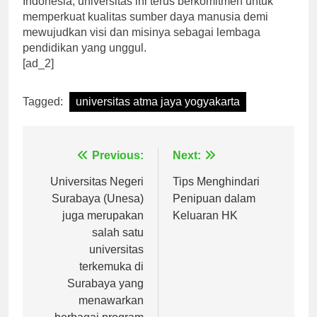
Indonesia, universitas ini terus berkomitmen untuk
memperkuat kualitas sumber daya manusia demi
mewujudkan visi dan misinya sebagai lembaga
pendidikan yang unggul.
[ad_2]
Tagged:
universitas atma jaya yogyakarta
Navigasi
Previous:
Next:
pos
Universitas Negeri
Tips Menghindari
Surabaya (Unesa)
Penipuan dalam
juga merupakan
Keluaran HK
salah satu
universitas
terkemuka di
Surabaya yang
menawarkan