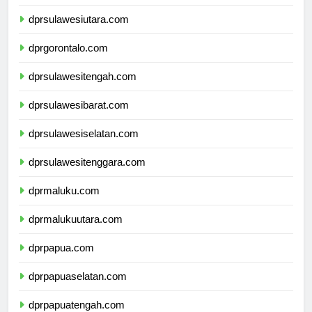
dprkalimantanutara.com
dprsulawesiutara.com
dprgorontalo.com
dprsulawesitengah.com
dprsulawesibarat.com
dprsulawesiselatan.com
dprsulawesitenggara.com
dprmaluku.com
dprmalukuutara.com
dprpapua.com
dprpapuaselatan.com