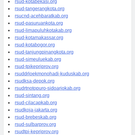
rsud-kotabekasi.org
rsud-tangerangkota.org
rsucnd-acehbaratkab.org
rsud-pasuruankota.org
rsud-limapuluhkotakab.org
rsud-kotamakassar.org
rsud-kotabogor.org
rsud-tanjungpinangkota.org
rsud-simeuluekab.org
rsud-tpikepriprov.org
rsuddrloekmonohadi-kuduskab.org
rsudksa-depok.org
rsudrtnotopuro-sidoarjokab.org
rsud-sintang.org
rsud-cilacapkab.org
rsudkoja-jakarta.org
rsud-brebeskab.org
rsud-sulbarprov.org