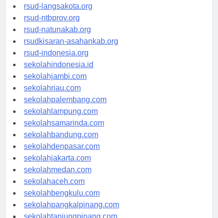
rsudtpi-kepriprov.org
rsud-langsakota.org
rsud-ntbprov.org
rsud-natunakab.org
rsudkisaran-asahankab.org
rsud-indonesia.org
sekolahindonesia.id
sekolahjambi.com
sekolahriau.com
sekolahpalembang.com
sekolahlampung.com
sekolahsamarinda.com
sekolahbandung.com
sekolahdenpasar.com
sekolahjakarta.com
sekolahmedan.com
sekolahaceh.com
sekolahbengkulu.com
sekolahpangkalpinang.com