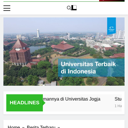
Live Now
mni: Pengalamannya di Universitas Jogja
Student Organ
HEADLINES
1 Hari Ago