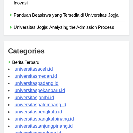
Peran Universitas Jogja dalam Memajukan Riset dan
Inovasi
Panduan Beasiswa yang Tersedia di Universitas Jogja
Universitas Jogja: Analyzing the Admission Process
Categories
Berita Terbaru
universitasaceh.id
universitasmedan.id
universitaspadang.id
universitaspekanbaru.id
universitasjambi.id
universitaspalembang.id
universitasbengkulu.id
universitaspangkalpinang.id
universitastanjungpinang.id