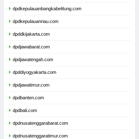
dpdlampung.com
dpdkepulauanbangkabelitung.com
dpdkepulauanriau.com
dpddkijakarta.com
dpdjawabarat.com
dpdjawatengah.com
dpddiyogyakarta.com
dpdjawatimur.com
dpdbanten.com
dpdbali.com
dpdnusatenggarabarat.com