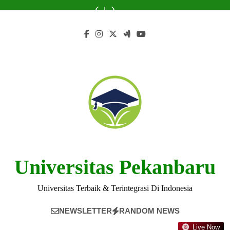
Skip
Tersedia
di
Clubs
dalam
Tersedia
di
Clubs
Jogja
yang
di
Universitas
at
Memajukan
di
Universitas
at
dalam
Tersedia
to
Universitas
Jogja
Universitas
Riset
Universitas
Jogja
Universitas
Memajukan
di
content
Jogja
Jogja
dan
Jogja
Jogja
Riset
Universitas
Inovasi
dan
Jogja
Inovasi
Universitas Pekanbaru
Universitas Terbaik & Terintegrasi Di Indonesia
NEWSLETTER
RANDOM NEWS