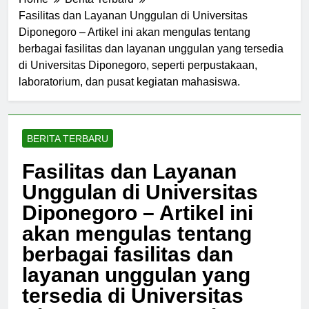
Home
Berita Terbaru
Fasilitas dan Layanan Unggulan di Universitas
Diponegoro – Artikel ini akan mengulas tentang
berbagai fasilitas dan layanan unggulan yang tersedia
di Universitas Diponegoro, seperti perpustakaan,
laboratorium, dan pusat kegiatan mahasiswa.
BERITA TERBARU
Fasilitas dan Layanan
Unggulan di Universitas
Diponegoro – Artikel ini
akan mengulas tentang
berbagai fasilitas dan
layanan unggulan yang
tersedia di Universitas