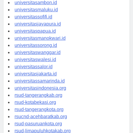
universitasmamuju.id
universitasambon.id
universitasmaluku.id
universitassofifi.id
universitasjayapura.id
universitaspapua.id
universitasmanokwari.id
universitassorong.id
universitaswanggar.id
universitaswalesi.id
universitassalor.id
universitasjakarta.id
universitassamarinda.id
universitasindonesia.org
rsud-tangerangkab.org
rsud-kotabekasi.org
rsud-tangerangkota.org
rsucnd-acehbaratkab.org
rsud-pasuruankota.org