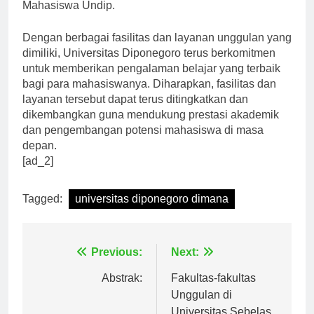
Widya Setiabudi, M.Si., Kepala Pusat Kegiatan
Mahasiswa Undip.
Dengan berbagai fasilitas dan layanan unggulan yang
dimiliki, Universitas Diponegoro terus berkomitmen
untuk memberikan pengalaman belajar yang terbaik
bagi para mahasiswanya. Diharapkan, fasilitas dan
layanan tersebut dapat terus ditingkatkan dan
dikembangkan guna mendukung prestasi akademik
dan pengembangan potensi mahasiswa di masa
depan.
[ad_2]
Tagged:
universitas diponegoro dimana
Navigasi
Previous:
Next:
pos
Abstrak:
Fakultas-fakultas
Unggulan di