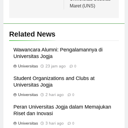
Universitas Sebelas
Maret (UNS)
Related News
Wawancara Alumni: Pengalamannya di
Universitas Jogja
Universitas
23 jam ago
0
Student Organizations and Clubs at
Universitas Jogja
Universitas
2 hari ago
0
Peran Universitas Jogja dalam Memajukan
Riset dan Inovasi