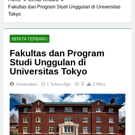
Home
Berita Terbaru
Fakultas dan Program Studi Unggulan di Universitas
Tokyo
BERITA TERBARU
Fakultas dan Program
Studi Unggulan di
Universitas Tokyo
0
Universitas
1 Tahun Ago
2 Mins