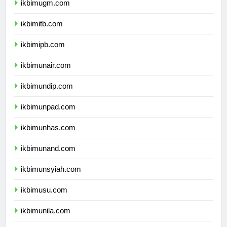
ikbimugm.com
ikbimitb.com
ikbimipb.com
ikbimunair.com
ikbimundip.com
ikbimunpad.com
ikbimunhas.com
ikbimunand.com
ikbimunsyiah.com
ikbimusu.com
ikbimunila.com