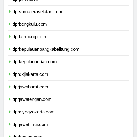
dprjambi.com
dprsumateraselatan.com
dprbengkulu.com
dprlampung.com
dprkepulauanbangkabelitung.com
dprkepulauanriau.com
dprdkijakarta.com
dprjawabarat.com
dprjawatengah.com
dprdiyogyakarta.com
dprjawatimur.com