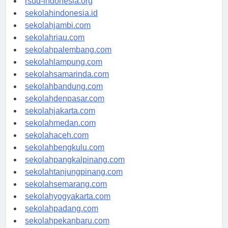
rsud-indonesia.org
sekolahindonesia.id
sekolahjambi.com
sekolahriau.com
sekolahpalembang.com
sekolahlampung.com
sekolahsamarinda.com
sekolahbandung.com
sekolahdenpasar.com
sekolahjakarta.com
sekolahmedan.com
sekolahaceh.com
sekolahbengkulu.com
sekolahpangkalpinang.com
sekolahtanjungpinang.com
sekolahsemarang.com
sekolahyogyakarta.com
sekolahpadang.com