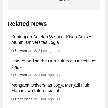
mereka.
Related News
Kehidupan Setelah Wisuda: Kisah Sukses
Alumni Universitas Jogja
Universitas
7 jam ago
0
Understanding the Curriculum at Universitas
Jogja
Universitas
1 hari ago
0
Mengapa Universitas Jogja Menjadi Hub
Mahasiswa Internasional
Universitas
2 hari ago
0