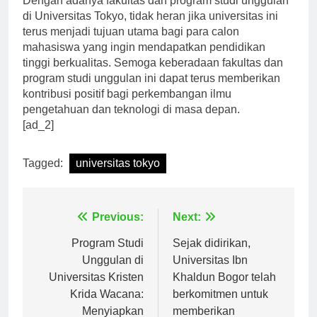
Dengan adanya fakultas dan program studi unggulan
di Universitas Tokyo, tidak heran jika universitas ini
terus menjadi tujuan utama bagi para calon
mahasiswa yang ingin mendapatkan pendidikan
tinggi berkualitas. Semoga keberadaan fakultas dan
program studi unggulan ini dapat terus memberikan
kontribusi positif bagi perkembangan ilmu
pengetahuan dan teknologi di masa depan.
[ad_2]
Tagged:
universitas tokyo
Navigasi
Previous:
Next:
pos
Program Studi
Sejak didirikan,
Unggulan di
Universitas Ibn
Universitas Kristen
Khaldun Bogor telah
Krida Wacana:
berkomitmen untuk