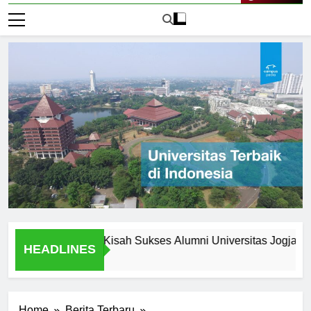
Live Now
elah Wisuda: Kisah Sukses Alumni Universitas Jogja
Un
HEADLINES
1 H