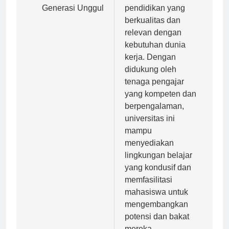
Menyiapkan
memberikan
Generasi Unggul
pendidikan yang
berkualitas dan
relevan dengan
kebutuhan dunia
kerja. Dengan
didukung oleh
tenaga pengajar
yang kompeten dan
berpengalaman,
universitas ini
mampu
menyediakan
lingkungan belajar
yang kondusif dan
memfasilitasi
mahasiswa untuk
mengembangkan
potensi dan bakat