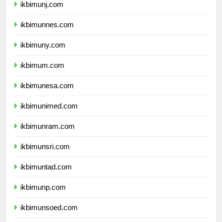
ikbimunj.com
ikbimunnes.com
ikbimuny.com
ikbimum.com
ikbimunesa.com
ikbimunimed.com
ikbimunram.com
ikbimunsri.com
ikbimuntad.com
ikbimunp.com
ikbimunsoed.com