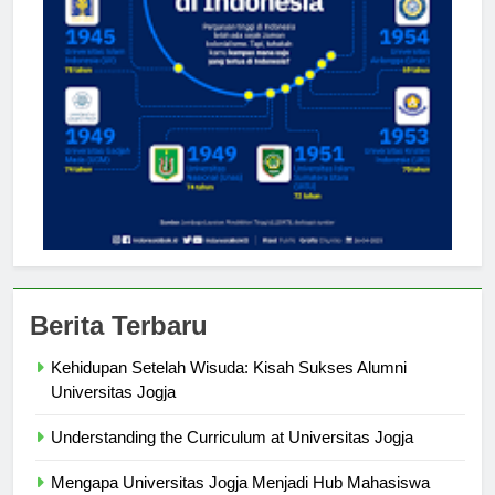
Berita Terbaru
Kehidupan Setelah Wisuda: Kisah Sukses Alumni
Universitas Jogja
Understanding the Curriculum at Universitas Jogja