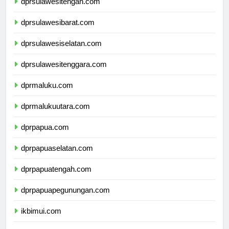
dprsulawesitengah.com
dprsulawesibarat.com
dprsulawesiselatan.com
dprsulawesitenggara.com
dprmaluku.com
dprmalukuutara.com
dprpapua.com
dprpapuaselatan.com
dprpapuatengah.com
dprpapuapegunungan.com
ikbimui.com