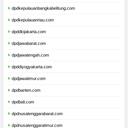
dpdlampung.com
dpdkepulauanbangkabelitung.com
dpdkepulauanriau.com
dpddkijakarta.com
dpdjawabarat.com
dpdjawatengah.com
dpddiyogyakarta.com
dpdjawatimur.com
dpdbanten.com
dpdbali.com
dpdnusatenggarabarat.com