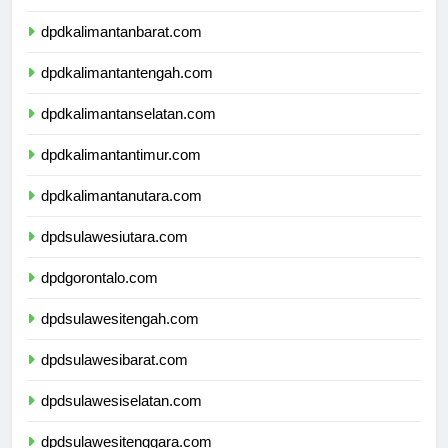
dpdnusatenggaratimur.com
dpdkalimantanbarat.com
dpdkalimantantengah.com
dpdkalimantanselatan.com
dpdkalimantantimur.com
dpdkalimantanutara.com
dpdsulawesiutara.com
dpdgorontalo.com
dpdsulawesitengah.com
dpdsulawesibarat.com
dpdsulawesiselatan.com