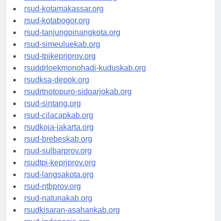
rsud-limapuluhkotakab.org
rsud-kotamakassar.org
rsud-kotabogor.org
rsud-tanjungpinangkota.org
rsud-simeuluekab.org
rsud-tpikepriprov.org
rsuddrloekmonohadi-kuduskab.org
rsudksa-depok.org
rsudrtnotopuro-sidoarjokab.org
rsud-sintang.org
rsud-cilacapkab.org
rsudkoja-jakarta.org
rsud-brebeskab.org
rsud-sulbarprov.org
rsudtpi-kepriprov.org
rsud-langsakota.org
rsud-ntbprov.org
rsud-natunakab.org
rsudkisaran-asahankab.org