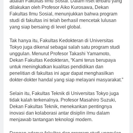
adalah Fakultas Ilmu Sosial. Dalam riset terbaru yang
dilakukan oleh Profesor Aiko Kurosawa, Dekan
Fakultas Ilmu Sosial, menunjukkan bahwa program
studi di fakultas ini telah berhasil mencetak lulusan
yang siap bersaing di level global.
Tak hanya itu, Fakultas Kedokteran di Universitas
Tokyo juga dikenal sebagai salah satu program studi
unggulan. Menurut Profesor Takashi Yamamoto,
Dekan Fakultas Kedokteran, “Kami terus berupaya
untuk meningkatkan kualitas pendidikan dan
penelitian di fakultas ini agar dapat menghasilkan
dokter-dokter handal yang siap melayani masyarakat.”
Selain itu, Fakultas Teknik di Universitas Tokyo juga
tidak kalah terkenalnya. Profesor Masahiro Suzuki,
Dekan Fakultas Teknik, menekankan pentingnya
inovasi dan kolaborasi antar disiplin ilmu dalam
menjawab tantangan teknologi modern.