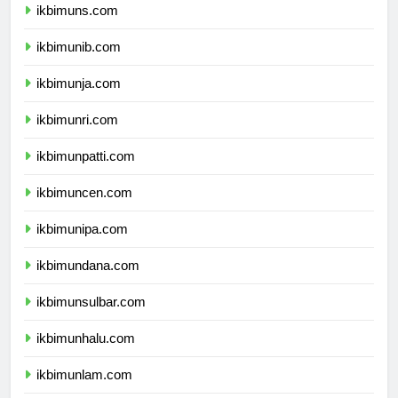
ikbimuns.com
ikbimunib.com
ikbimunja.com
ikbimunri.com
ikbimunpatti.com
ikbimuncen.com
ikbimunipa.com
ikbimundana.com
ikbimunsulbar.com
ikbimunhalu.com
ikbimunlam.com