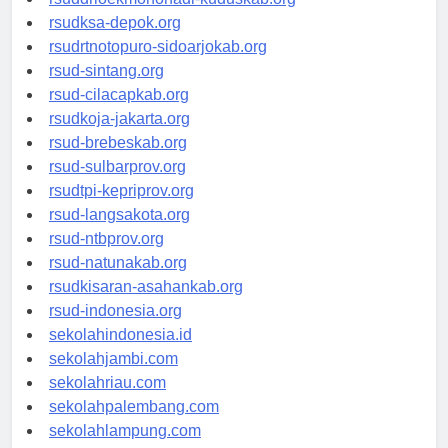
rsuddrloekmonohadi-kuduskab.org
rsudksa-depok.org
rsudrtnotopuro-sidoarjokab.org
rsud-sintang.org
rsud-cilacapkab.org
rsudkoja-jakarta.org
rsud-brebeskab.org
rsud-sulbarprov.org
rsudtpi-kepriprov.org
rsud-langsakota.org
rsud-ntbprov.org
rsud-natunakab.org
rsudkisaran-asahankab.org
rsud-indonesia.org
sekolahindonesia.id
sekolahjambi.com
sekolahriau.com
sekolahpalembang.com