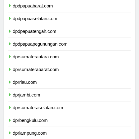
dpdpapuabarat.com
dpdpapuaselatan.com
dpdpapuatengah.com
dpdpapuapegunungan.com
dprsumaterautara.com
dprsumaterabarat.com
dprriau.com
dprjambi.com
dprsumateraselatan.com
dprbengkulu.com
dprlampung.com