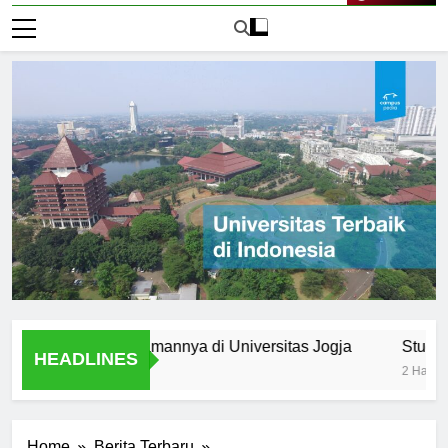
Live Now
mni: Pengalamannya di Universitas Jogja
Student Organ
HEADLINES
2 Hari Ago