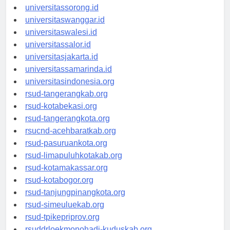
universitasmanokwari.id
universitassorong.id
universitaswanggar.id
universitaswalesi.id
universitassalor.id
universitasjakarta.id
universitassamarinda.id
universitasindonesia.org
rsud-tangerangkab.org
rsud-kotabekasi.org
rsud-tangerangkota.org
rsucnd-acehbaratkab.org
rsud-pasuruankota.org
rsud-limapuluhkotakab.org
rsud-kotamakassar.org
rsud-kotabogor.org
rsud-tanjungpinangkota.org
rsud-simeuluekab.org
rsud-tpikepriprov.org