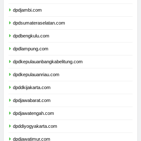
dpdriau.com
dpdjambi.com
dpdsumateraselatan.com
dpdbengkulu.com
dpdlampung.com
dpdkepulauanbangkabelitung.com
dpdkepulauanriau.com
dpddkijakarta.com
dpdjawabarat.com
dpdjawatengah.com
dpddiyogyakarta.com