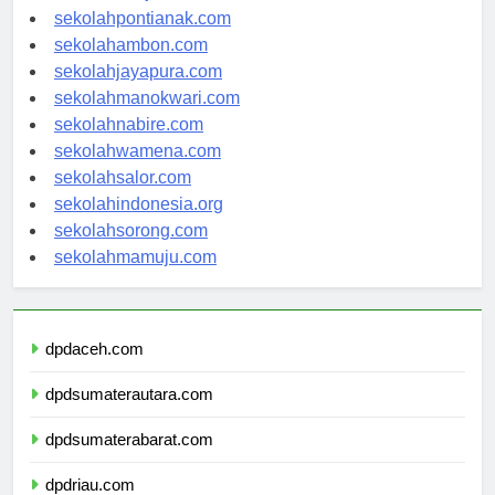
sekolahbanjarbaru.com
sekolahpontianak.com
sekolahambon.com
sekolahjayapura.com
sekolahmanokwari.com
sekolahnabire.com
sekolahwamena.com
sekolahsalor.com
sekolahindonesia.org
sekolahsorong.com
sekolahmamuju.com
dpdaceh.com
dpdsumaterautara.com
dpdsumaterabarat.com