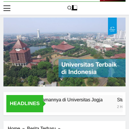
Live Now
umni: Pengalamannya di Universitas Jogja
Student Orga
HEADLINES
2 Hari Ago