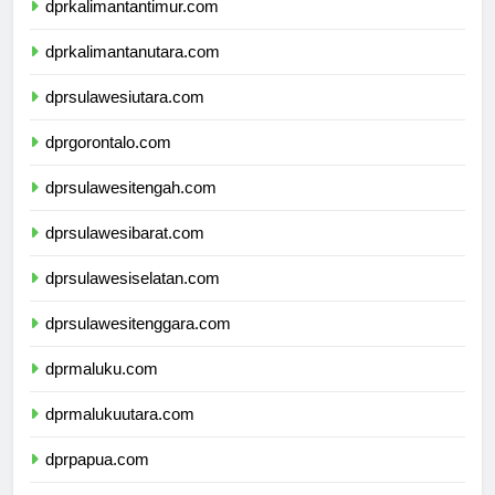
dprkalimantantimur.com
dprkalimantanutara.com
dprsulawesiutara.com
dprgorontalo.com
dprsulawesitengah.com
dprsulawesibarat.com
dprsulawesiselatan.com
dprsulawesitenggara.com
dprmaluku.com
dprmalukuutara.com
dprpapua.com