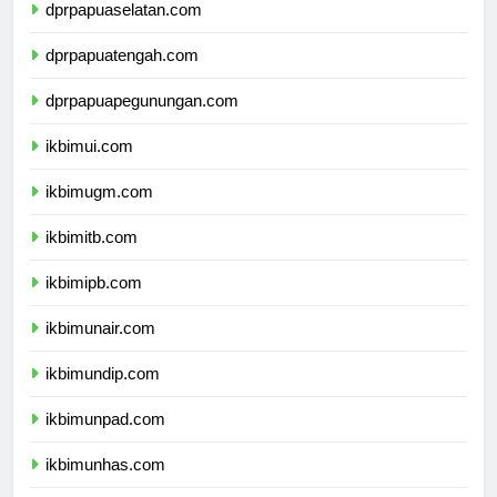
dprpapuaselatan.com
dprpapuatengah.com
dprpapuapegunungan.com
ikbimui.com
ikbimugm.com
ikbimitb.com
ikbimipb.com
ikbimunair.com
ikbimundip.com
ikbimunpad.com
ikbimunhas.com