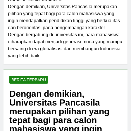
Home
Berita Terbaru
Dengan demikian, Universitas Pancasila merupakan
pilihan yang tepat bagi para calon mahasiswa yang
ingin mendapatkan pendidikan tinggi yang berkualitas
dan berorientasi pada pengembangan karakter.
Dengan bergabung di universitas ini, para mahasiswa
diharapkan dapat menjadi generasi muda yang mampu
bersaing di era globalisasi dan membangun Indonesia
yang lebih baik.
BERITA TERBARU
Dengan demikian,
Universitas Pancasila
merupakan pilihan yang
tepat bagi para calon