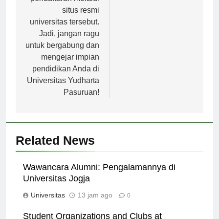
pendaftaran melalui
situs resmi
universitas tersebut.
Jadi, jangan ragu
untuk bergabung dan
mengejar impian
pendidikan Anda di
Universitas Yudharta
Pasuruan!
Related News
Wawancara Alumni: Pengalamannya di
Universitas Jogja
Universitas
13 jam ago
0