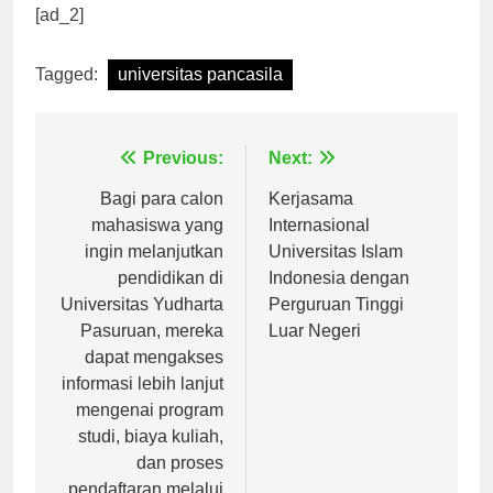
Indonesia yang lebih baik.
[ad_2]
Tagged:
universitas pancasila
Navigasi
Previous:
Next:
pos
Bagi para calon
Kerjasama
mahasiswa yang
Internasional
ingin melanjutkan
Universitas Islam
pendidikan di
Indonesia dengan
Universitas Yudharta
Perguruan Tinggi
Pasuruan, mereka
Luar Negeri
dapat mengakses
informasi lebih lanjut
mengenai program
studi, biaya kuliah,
dan proses