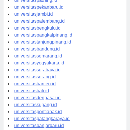
universitaspadang.id
universitaspekanbaru.id
universitasjambi.id
universitaspalembang.id
universitasbengkulu.id
universitaspangkalpinang.id
universitastanjungpinang.id
universitasbandung.id
universitassemarang.id
universitasyogyakarta.id
universitassurabaya.id
universitasserang.id
universitasbanten.id
universitasbali.id
universitasdenpasar.id
universitaskupang.id
universitaspontianak.id
universitaspalangkaraya.id