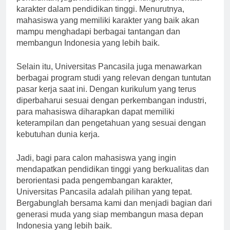
pendidikan, juga menekankan pentingnya orientasi
karakter dalam pendidikan tinggi. Menurutnya,
mahasiswa yang memiliki karakter yang baik akan
mampu menghadapi berbagai tantangan dan
membangun Indonesia yang lebih baik.
Selain itu, Universitas Pancasila juga menawarkan
berbagai program studi yang relevan dengan tuntutan
pasar kerja saat ini. Dengan kurikulum yang terus
diperbaharui sesuai dengan perkembangan industri,
para mahasiswa diharapkan dapat memiliki
keterampilan dan pengetahuan yang sesuai dengan
kebutuhan dunia kerja.
Jadi, bagi para calon mahasiswa yang ingin
mendapatkan pendidikan tinggi yang berkualitas dan
berorientasi pada pengembangan karakter,
Universitas Pancasila adalah pilihan yang tepat.
Bergabunglah bersama kami dan menjadi bagian dari
generasi muda yang siap membangun masa depan