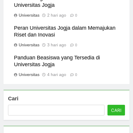
Student Organizations and Clubs at
Universitas Jogja
Universitas
2 hari ago
0
Peran Universitas Jogja dalam Memajukan
Riset dan Inovasi
Universitas
3 hari ago
0
Panduan Beasiswa yang Tersedia di
Universitas Jogja
Universitas
4 hari ago
0
Cari
CARI