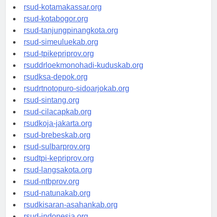
rsud-limapuluhkotakab.org
rsud-kotamakassar.org
rsud-kotabogor.org
rsud-tanjungpinangkota.org
rsud-simeuluekab.org
rsud-tpikepriprov.org
rsuddrloekmonohadi-kuduskab.org
rsudksa-depok.org
rsudrtnotopuro-sidoarjokab.org
rsud-sintang.org
rsud-cilacapkab.org
rsudkoja-jakarta.org
rsud-brebeskab.org
rsud-sulbarprov.org
rsudtpi-kepriprov.org
rsud-langsakota.org
rsud-ntbprov.org
rsud-natunakab.org
rsudkisaran-asahankab.org