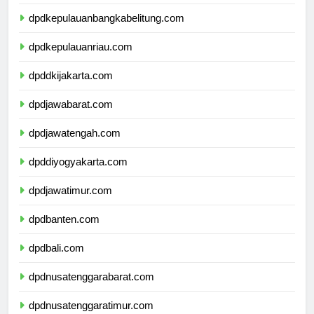
dpdlampung.com
dpdkepulauanbangkabelitung.com
dpdkepulauanriau.com
dpddkijakarta.com
dpdjawabarat.com
dpdjawatengah.com
dpddiyogyakarta.com
dpdjawatimur.com
dpdbanten.com
dpdbali.com
dpdnusatenggarabarat.com