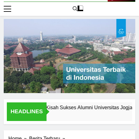
Live Now
elah Wisuda: Kisah Sukses Alumni Universitas Jogja
Un
HEADLINES
1 H