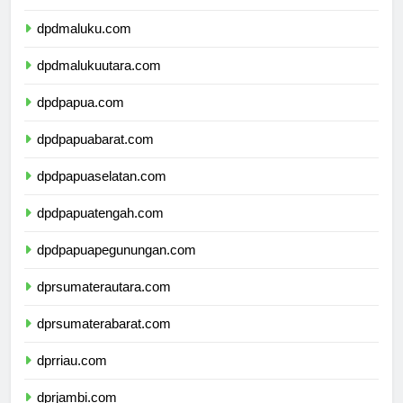
dpdsulawesitenggara.com
dpdmaluku.com
dpdmalukuutara.com
dpdpapua.com
dpdpapuabarat.com
dpdpapuaselatan.com
dpdpapuatengah.com
dpdpapuapegunungan.com
dprsumaterautara.com
dprsumaterabarat.com
dprriau.com