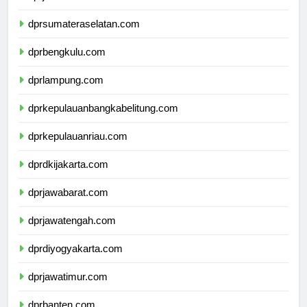
dprjambi.com
dprsumateraselatan.com
dprbengkulu.com
dprlampung.com
dprkepulauanbangkabelitung.com
dprkepulauanriau.com
dprdkijakarta.com
dprjawabarat.com
dprjawatengah.com
dprdiyogyakarta.com
dprjawatimur.com