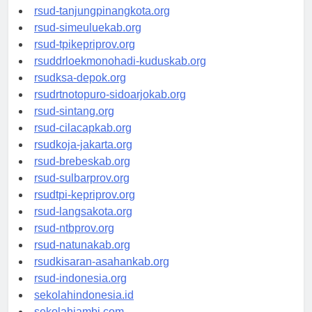
rsud-kotabogor.org
rsud-tanjungpinangkota.org
rsud-simeuluekab.org
rsud-tpikepriprov.org
rsuddrloekmonohadi-kuduskab.org
rsudksa-depok.org
rsudrtnotopuro-sidoarjokab.org
rsud-sintang.org
rsud-cilacapkab.org
rsudkoja-jakarta.org
rsud-brebeskab.org
rsud-sulbarprov.org
rsudtpi-kepriprov.org
rsud-langsakota.org
rsud-ntbprov.org
rsud-natunakab.org
rsudkisaran-asahankab.org
rsud-indonesia.org
sekolahindonesia.id