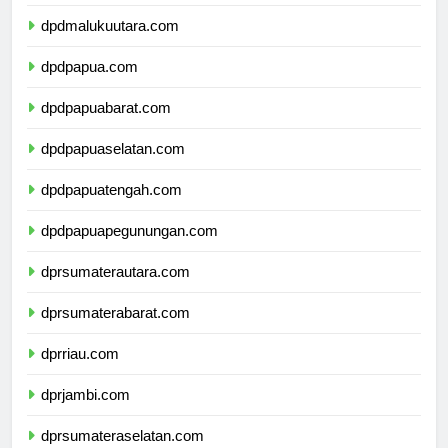
dpdmaluku.com
dpdmalukuutara.com
dpdpapua.com
dpdpapuabarat.com
dpdpapuaselatan.com
dpdpapuatengah.com
dpdpapuapegunungan.com
dprsumaterautara.com
dprsumaterabarat.com
dprriau.com
dprjambi.com