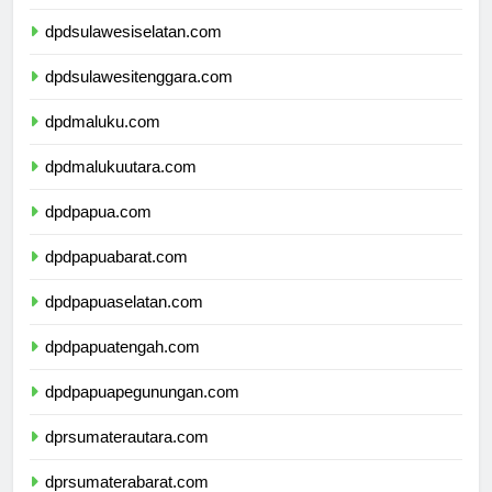
dpdsulawesibarat.com
dpdsulawesiselatan.com
dpdsulawesitenggara.com
dpdmaluku.com
dpdmalukuutara.com
dpdpapua.com
dpdpapuabarat.com
dpdpapuaselatan.com
dpdpapuatengah.com
dpdpapuapegunungan.com
dprsumaterautara.com