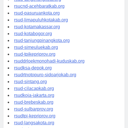
rsud-tangerangkota.org
rsucnd-acehbaratkab.org
rsud-pasuruankota.org
rsud-limapuluhkotakab.org
rsud-kotamakassar.org
rsud-kotabogor.org
rsud-tanjungpinangkota.org
rsud-simeuluekab.org
rsud-tpikepriprov.org
rsuddrloekmonohadi-kuduskab.org
rsudksa-depok.org
rsudrtnotopuro-sidoarjokab.org
rsud-sintang.org
rsud-cilacapkab.org
rsudkoja-jakarta.org
rsud-brebeskab.org
rsud-sulbarprov.org
rsudtpi-kepriprov.org
rsud-langsakota.org