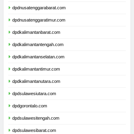
dpdbali.com
dpdnusatenggarabarat.com
dpdnusatenggaratimur.com
dpdkalimantanbarat.com
dpdkalimantantengah.com
dpdkalimantanselatan.com
dpdkalimantantimur.com
dpdkalimantanutara.com
dpdsulawesiutara.com
dpdgorontalo.com
dpdsulawesitengah.com