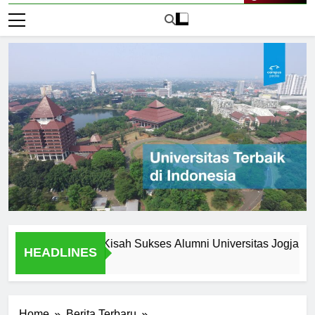
Live Now
lah Wisuda: Kisah Sukses Alumni Universitas Jogja
Und
HEADLINES
1 Ha