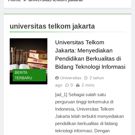
Home
universitas telkom jakarta
universitas telkom jakarta
Universitas Telkom
Jakarta: Menyediakan
Pendidikan Berkualitas di
Bidang Teknologi Informasi
BERITA
Universitas
2 tahun
TERBARU
ago
0
2 mins
[ad_1] Sebagai salah satu
perguruan tinggi terkemuka di
Indonesia, Universitas Telkom
Jakarta telah terbukti menyediakan
pendidikan berkualitas di bidang