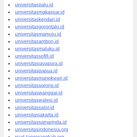
universitasmanado.id
universitaspalu.id
universitasmakassar.id
universitaskendari.id
universitasgorontalo.id
universitasmamuju.id
universitasambon.id
universitasmaluku.id
universitassofifi.id
universitasjayapura.id
universitaspapua.id
universitasmanokwari.id
universitassorong.id
universitaswanggar.id
universitaswalesi.id
universitassalor.id
universitasjakarta.id
universitassamarinda.id
universitasindonesia.org