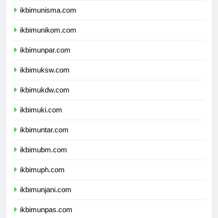
ikbimunisma.com
ikbimunikom.com
ikbimunpar.com
ikbimuksw.com
ikbimukdw.com
ikbimuki.com
ikbimuntar.com
ikbimubm.com
ikbimuph.com
ikbimunjani.com