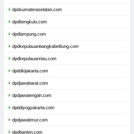
dpdjambi.com
dpdsumateraselatan.com
dpdbengkulu.com
dpdlampung.com
dpdkepulauanbangkabelitung.com
dpdkepulauanriau.com
dpddkijakarta.com
dpdjawabarat.com
dpdjawatengah.com
dpddiyogyakarta.com
dpdjawatimur.com