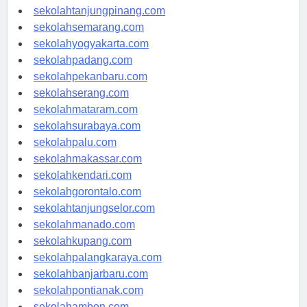
sekolahpangkalpinang.com
sekolahtanjungpinang.com
sekolahsemarang.com
sekolahyogyakarta.com
sekolahpadang.com
sekolahpekanbaru.com
sekolahserang.com
sekolahmataram.com
sekolahsurabaya.com
sekolahpalu.com
sekolahmakassar.com
sekolahkendari.com
sekolahgorontalo.com
sekolahtanjungselor.com
sekolahmanado.com
sekolahkupang.com
sekolahpalangkaraya.com
sekolahbanjarbaru.com
sekolahpontianak.com