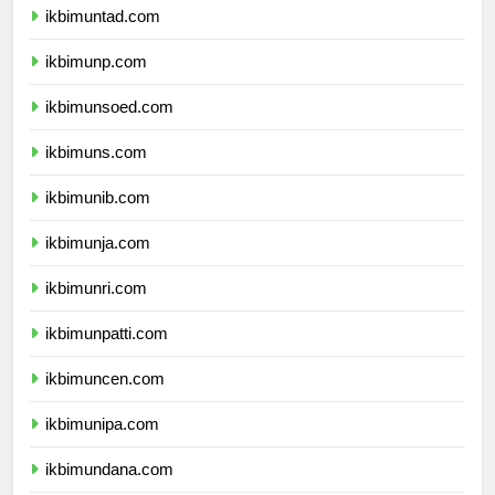
ikbimuntad.com
ikbimunp.com
ikbimunsoed.com
ikbimuns.com
ikbimunib.com
ikbimunja.com
ikbimunri.com
ikbimunpatti.com
ikbimuncen.com
ikbimunipa.com
ikbimundana.com