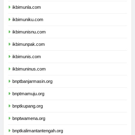
ikbimunpas.com
ikbimunla.com
ikbimuniku.com
ikbimunisnu.com
ikbimunpak.com
ikbimunis.com
ikbimuninus.com
bnptbanjarmasin.org
bnptmamuju.org
bnptkupang.org
bnptwamena.org