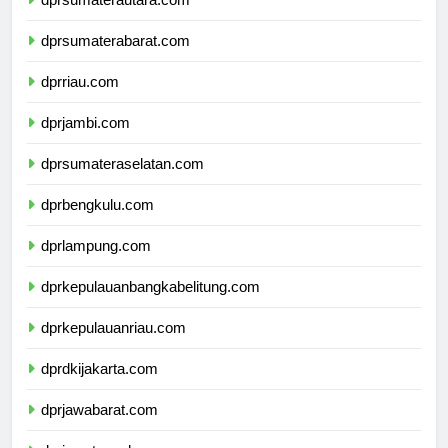
dprsumaterautara.com
dprsumaterabarat.com
dprriau.com
dprjambi.com
dprsumateraselatan.com
dprbengkulu.com
dprlampung.com
dprkepulauanbangkabelitung.com
dprkepulauanriau.com
dprdkijakarta.com
dprjawabarat.com