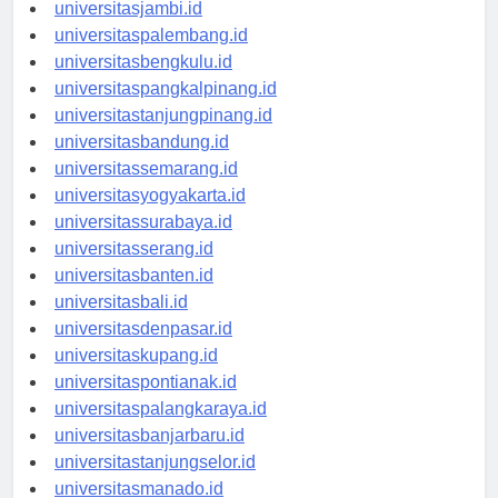
universitaspekanbaru.id
universitasjambi.id
universitaspalembang.id
universitasbengkulu.id
universitaspangkalpinang.id
universitastanjungpinang.id
universitasbandung.id
universitassemarang.id
universitasyogyakarta.id
universitassurabaya.id
universitasserang.id
universitasbanten.id
universitasbali.id
universitasdenpasar.id
universitaskupang.id
universitaspontianak.id
universitaspalangkaraya.id
universitasbanjarbaru.id
universitastanjungselor.id