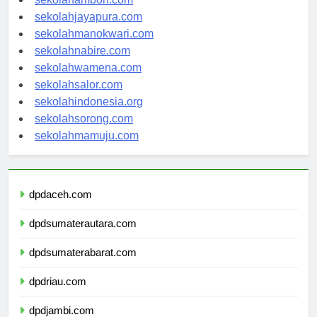
sekolahambon.com
sekolahjayapura.com
sekolahmanokwari.com
sekolahnabire.com
sekolahwamena.com
sekolahsalor.com
sekolahindonesia.org
sekolahsorong.com
sekolahmamuju.com
dpdaceh.com
dpdsumaterautara.com
dpdsumaterabarat.com
dpdriau.com