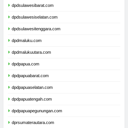
dpdsulawesibarat.com
dpdsulawesiselatan.com
dpdsulawesitenggara.com
dpdmaluku.com
dpdmalukuutara.com
dpdpapua.com
dpdpapuabarat.com
dpdpapuaselatan.com
dpdpapuatengah.com
dpdpapuapegunungan.com
dprsumaterautara.com