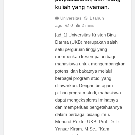
perpustakaan, dan ruang
kuliah yang nyaman.
Universitas
1 tahun
ago
0
2 mins
[ad_1] Universitas Kristen Bina
Darma (UKB) merupakan salah
satu perguruan tinggi yang
memberikan kesempatan bagi
mahasiswa untuk mengembangkan
potensi dan bakatnya melalui
berbagai program studi yang
ditawarkan. Dengan beragam
pilihan program studi, mahasiswa
dapat mengeksplorasi minatnya
dan memperluas pengetahuannya
dalam berbagai bidang ilmu.
Menurut Rektor UKB, Prof. Dr. Ir.
Yanuar Kiram, M.Sc., “Kami