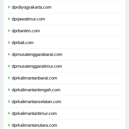
dprjawatengah.com
dprdiyogyakarta.com
dprjawatimur.com
dprbanten.com
dprbali.com
dprnusatenggarabarat.com
dprnusatenggaratimur.com
dprkalimantanbarat.com
dprkalimantantengah.com
dprkalimantanselatan.com
dprkalimantantimur.com