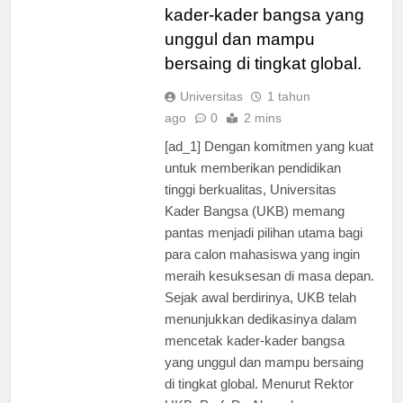
UKB dapat terus mencetak
kader-kader bangsa yang
unggul dan mampu
bersaing di tingkat global.
Universitas
1 tahun
ago
0
2 mins
[ad_1] Dengan komitmen yang kuat
untuk memberikan pendidikan
tinggi berkualitas, Universitas
Kader Bangsa (UKB) memang
pantas menjadi pilihan utama bagi
para calon mahasiswa yang ingin
meraih kesuksesan di masa depan.
Sejak awal berdirinya, UKB telah
menunjukkan dedikasinya dalam
mencetak kader-kader bangsa
yang unggul dan mampu bersaing
di tingkat global. Menurut Rektor