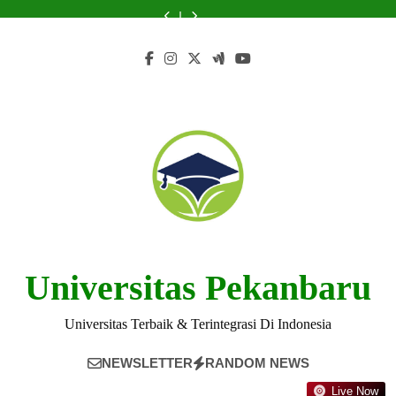
Skip
Tersedia
di
Clubs
dalam
Tersedia
di
Clubs
Jogja
yang
di
Universitas
at
Memajukan
di
Universitas
at
dalam
Tersedia
to
Universitas
Jogja
Universitas
Riset
Universitas
Jogja
Universitas
Memajukan
di
content
Jogja
Jogja
dan
Jogja
Jogja
Riset
Universitas
Inovasi
dan
Jogja
Inovasi
Universitas Pekanbaru
Universitas Terbaik & Terintegrasi Di Indonesia
NEWSLETTER
RANDOM NEWS