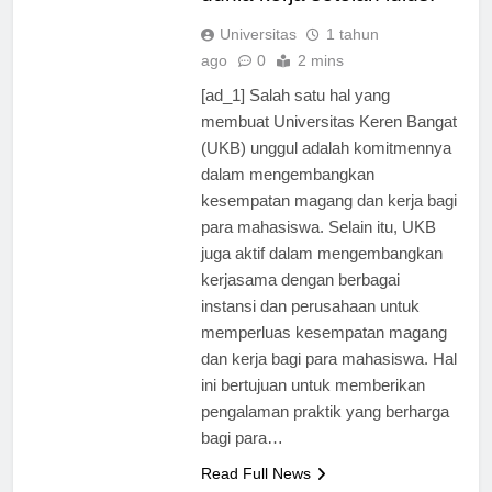
dunia kerja setelah lulus.
Universitas
1 tahun
ago
0
2 mins
[ad_1] Salah satu hal yang
membuat Universitas Keren Bangat
(UKB) unggul adalah komitmennya
dalam mengembangkan
kesempatan magang dan kerja bagi
para mahasiswa. Selain itu, UKB
juga aktif dalam mengembangkan
kerjasama dengan berbagai
instansi dan perusahaan untuk
memperluas kesempatan magang
dan kerja bagi para mahasiswa. Hal
ini bertujuan untuk memberikan
pengalaman praktik yang berharga
bagi para…