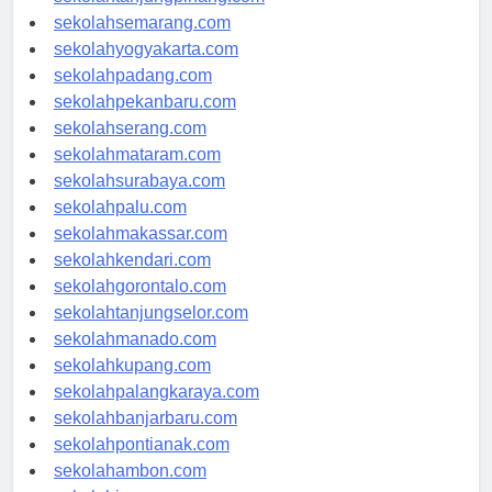
sekolahtanjungpinang.com
sekolahsemarang.com
sekolahyogyakarta.com
sekolahpadang.com
sekolahpekanbaru.com
sekolahserang.com
sekolahmataram.com
sekolahsurabaya.com
sekolahpalu.com
sekolahmakassar.com
sekolahkendari.com
sekolahgorontalo.com
sekolahtanjungselor.com
sekolahmanado.com
sekolahkupang.com
sekolahpalangkaraya.com
sekolahbanjarbaru.com
sekolahpontianak.com
sekolahambon.com