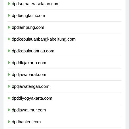
dpdsumateraselatan.com
dpdbengkulu.com
dpdlampung.com
dpdkepulauanbangkabelitung.com
dpdkepulauanriau.com
dpddkijakarta.com
dpdjawabarat.com
dpdjawatengah.com
dpddiyogyakarta.com
dpdjawatimur.com
dpdbanten.com