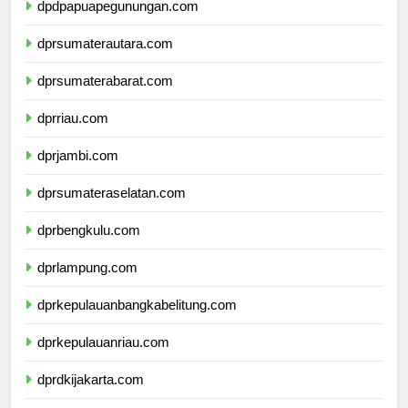
dpdpapuapegunungan.com
dprsumaterautara.com
dprsumaterabarat.com
dprriau.com
dprjambi.com
dprsumateraselatan.com
dprbengkulu.com
dprlampung.com
dprkepulauanbangkabelitung.com
dprkepulauanriau.com
dprdkijakarta.com