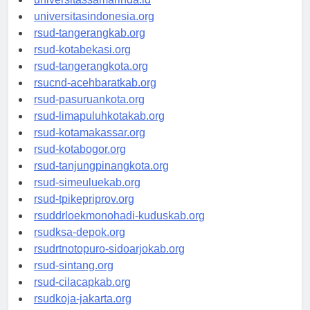
universitassamarinda.id
universitasindonesia.org
rsud-tangerangkab.org
rsud-kotabekasi.org
rsud-tangerangkota.org
rsucnd-acehbaratkab.org
rsud-pasuruankota.org
rsud-limapuluhkotakab.org
rsud-kotamakassar.org
rsud-kotabogor.org
rsud-tanjungpinangkota.org
rsud-simeuluekab.org
rsud-tpikepriprov.org
rsuddrloekmonohadi-kuduskab.org
rsudksa-depok.org
rsudrtnotopuro-sidoarjokab.org
rsud-sintang.org
rsud-cilacapkab.org