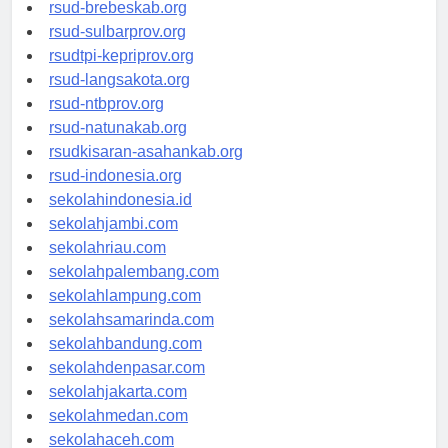
rsudkoja-jakarta.org
rsud-brebeskab.org
rsud-sulbarprov.org
rsudtpi-kepriprov.org
rsud-langsakota.org
rsud-ntbprov.org
rsud-natunakab.org
rsudkisaran-asahankab.org
rsud-indonesia.org
sekolahindonesia.id
sekolahjambi.com
sekolahriau.com
sekolahpalembang.com
sekolahlampung.com
sekolahsamarinda.com
sekolahbandung.com
sekolahdenpasar.com
sekolahjakarta.com
sekolahmedan.com