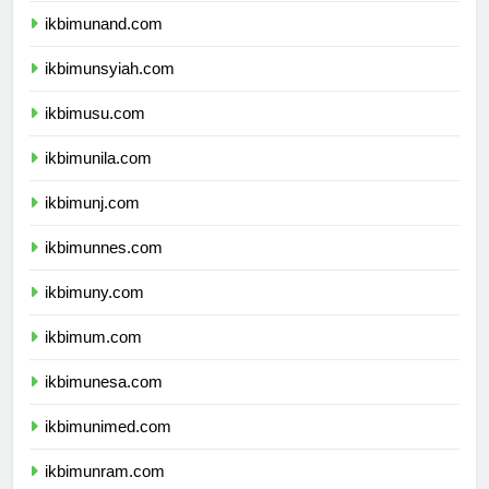
ikbimunand.com
ikbimunsyiah.com
ikbimusu.com
ikbimunila.com
ikbimunj.com
ikbimunnes.com
ikbimuny.com
ikbimum.com
ikbimunesa.com
ikbimunimed.com