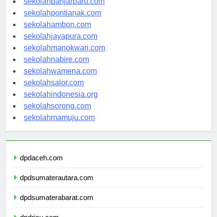
sekolahbanjarbaru.com
sekolahpontianak.com
sekolahambon.com
sekolahjayapura.com
sekolahmanokwari.com
sekolahnabire.com
sekolahwamena.com
sekolahsalor.com
sekolahindonesia.org
sekolahsorong.com
sekolahmamuju.com
dpdaceh.com
dpdsumaterautara.com
dpdsumaterabarat.com