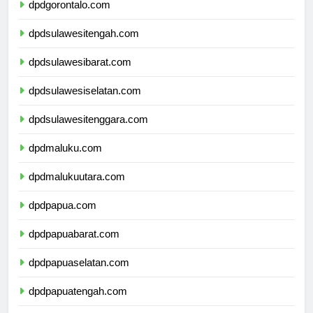
dpdgorontalo.com
dpdsulawesitengah.com
dpdsulawesibarat.com
dpdsulawesiselatan.com
dpdsulawesitenggara.com
dpdmaluku.com
dpdmalukuutara.com
dpdpapua.com
dpdpapuabarat.com
dpdpapuaselatan.com
dpdpapuatengah.com