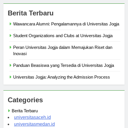
Berita Terbaru
Wawancara Alumni: Pengalamannya di Universitas Jogja
Student Organizations and Clubs at Universitas Jogja
Peran Universitas Jogja dalam Memajukan Riset dan
Inovasi
Panduan Beasiswa yang Tersedia di Universitas Jogja
Universitas Jogja: Analyzing the Admission Process
Categories
Berita Terbaru
universitasaceh.id