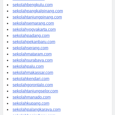
sekolahaceh.com
sekolahbengkulu.com
sekolahpangkalpinang.com
sekolahtanjungpinang.com
sekolahsemarang.com
sekolahyogyakarta.com
sekolahpadang.com
sekolahpekanbaru.com
sekolahserang.com
sekolahmataram.com
sekolahsurabaya.com
sekolahpalu.com
sekolahmakassar.com
sekolahkendari.com
sekolahgorontalo.com
sekolahtanjungselor.com
sekolahmanado.com
sekolahkupang.com
sekolahpalangkaraya.com