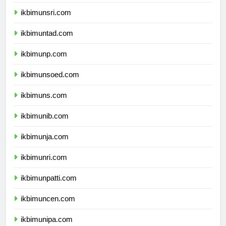
ikbimunram.com
ikbimunsri.com
ikbimuntad.com
ikbimunp.com
ikbimunsoed.com
ikbimuns.com
ikbimunib.com
ikbimunja.com
ikbimunri.com
ikbimunpatti.com
ikbimuncen.com