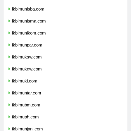
ikbimuii.com
ikbimunisba.com
ikbimunisma.com
ikbimunikom.com
ikbimunpar.com
ikbimuksw.com
ikbimukdw.com
ikbimuki.com
ikbimuntar.com
ikbimubm.com
ikbimuph.com