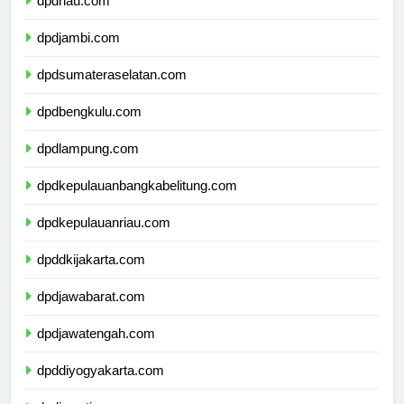
dpdriau.com
dpdjambi.com
dpdsumateraselatan.com
dpdbengkulu.com
dpdlampung.com
dpdkepulauanbangkabelitung.com
dpdkepulauanriau.com
dpddkijakarta.com
dpdjawabarat.com
dpdjawatengah.com
dpddiyogyakarta.com