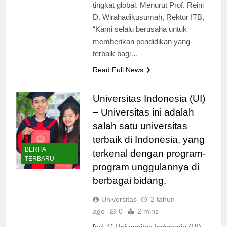
berkualitas dan mampu bersaing di
tingkat global. Menurut Prof. Reini
D. Wirahadikusumah, Rektor ITB,
“Kami selalu berusaha untuk
memberikan pendidikan yang
terbaik bagi…
Read Full News
Universitas Indonesia (UI)
– Universitas ini adalah
salah satu universitas
terbaik di Indonesia, yang
BERITA
terkenal dengan program-
TERBARU
program unggulannya di
berbagai bidang.
Universitas
2 tahun
ago
0
2 mins