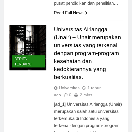
selalu berkomitmen untuk menjadi
pusat pendidikan dan penelitian…
Read Full News
Universitas Airlangga
(Unair) – Unair merupakan
universitas yang terkenal
dengan program-program
BERITA
kesehatan dan
TERBARU
kedokterannya yang
berkualitas.
Universitas
1 tahun
ago
0
2 mins
[ad_1] Universitas Airlangga (Unair)
merupakan salah satu universitas
terkemuka di Indonesia yang
terkenal dengan program-program