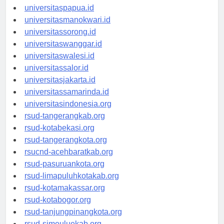
universitasjayapura.id
universitaspapua.id
universitasmanokwari.id
universitassorong.id
universitaswanggar.id
universitaswalesi.id
universitassalor.id
universitasjakarta.id
universitassamarinda.id
universitasindonesia.org
rsud-tangerangkab.org
rsud-kotabekasi.org
rsud-tangerangkota.org
rsucnd-acehbaratkab.org
rsud-pasuruankota.org
rsud-limapuluhkotakab.org
rsud-kotamakassar.org
rsud-kotabogor.org
rsud-tanjungpinangkota.org