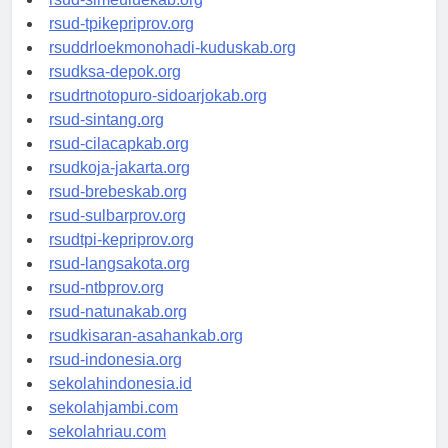
rsud-simeuluekab.org
rsud-tpikepriprov.org
rsuddrloekmonohadi-kuduskab.org
rsudksa-depok.org
rsudrtnotopuro-sidoarjokab.org
rsud-sintang.org
rsud-cilacapkab.org
rsudkoja-jakarta.org
rsud-brebeskab.org
rsud-sulbarprov.org
rsudtpi-kepriprov.org
rsud-langsakota.org
rsud-ntbprov.org
rsud-natunakab.org
rsudkisaran-asahankab.org
rsud-indonesia.org
sekolahindonesia.id
sekolahjambi.com