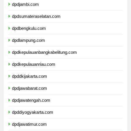
dpdjambi.com
dpdsumateraselatan.com
dpdbengkulu.com
dpdlampung.com
dpdkepulauanbangkabelitung.com
dpdkepulauanriau.com
dpddkijakarta.com
dpdjawabarat.com
dpdjawatengah.com
dpddiyogyakarta.com
dpdjawatimur.com