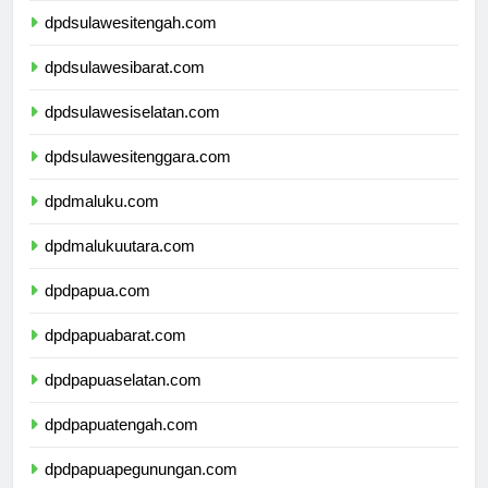
dpdsulawesitengah.com
dpdsulawesibarat.com
dpdsulawesiselatan.com
dpdsulawesitenggara.com
dpdmaluku.com
dpdmalukuutara.com
dpdpapua.com
dpdpapuabarat.com
dpdpapuaselatan.com
dpdpapuatengah.com