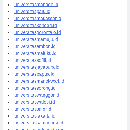
universitastanjungselor.id
universitasmanado.id
universitaspalu.id
universitasmakassar.id
universitaskendari.id
universitasgorontalo.id
universitasmamuju.id
universitasambon.id
universitasmaluku.id
universitassofifi.id
universitasjayapura.id
universitaspapua.id
universitasmanokwari.id
universitassorong.id
universitaswanggar.id
universitaswalesi.id
universitassalor.id
universitasjakarta.id
universitassamarinda.id