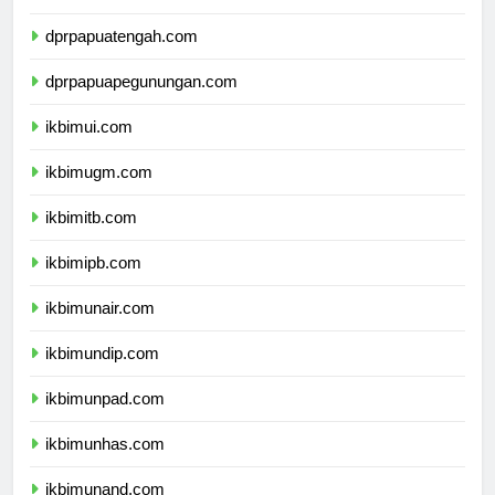
dprpapuaselatan.com
dprpapuatengah.com
dprpapuapegunungan.com
ikbimui.com
ikbimugm.com
ikbimitb.com
ikbimipb.com
ikbimunair.com
ikbimundip.com
ikbimunpad.com
ikbimunhas.com